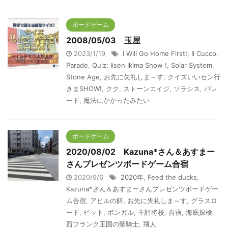
ボードゲーム
2008/05/03 玉屋
2023/1/19
I Will Go Home First!
,
Il Cucco
,
Parade
,
Quiz: Iisen Ikima Show !
,
Solar System
,
Stone Age
,
お先に失礼しま～す
,
クイズいいセン行
きまSHOW!
,
クク
,
ストーンエイジ
,
ソラシス
,
パレ
ード
,
魔法にかかったみたい
ボードゲーム
2020/08/02 Kazuna*さん＆あすまー
さんプレゼンツボードゲーム合宿
2020/9/6
2020年
,
Feed the ducks
,
Kazuna*さん＆あすまーさんプレゼンツボードゲー
ム合宿
,
アヒルの餌
,
お先に失礼しま～す
,
グラスロ
ード
,
ピット
,
ボンガル
,
主計将校
,
合宿
,
海底探検
,
西フランク王国の聖騎士
,
飛人