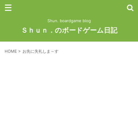
Shun. boardgame blog
Ｓｈｕｎ．のボードゲーム日記
HOME
>
お先に失礼しま～す