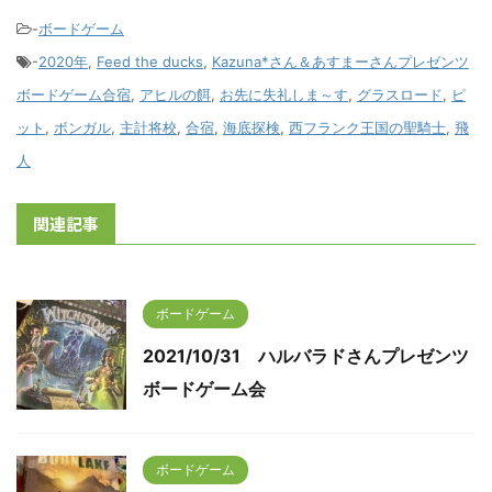
-
ボードゲーム
-
2020年
,
Feed the ducks
,
Kazuna*さん＆あすまーさんプレゼンツ
ボードゲーム合宿
,
アヒルの餌
,
お先に失礼しま～す
,
グラスロード
,
ピ
ット
,
ボンガル
,
主計将校
,
合宿
,
海底探検
,
西フランク王国の聖騎士
,
飛
人
関連記事
ボードゲーム
2021/10/31 ハルバラドさんプレゼンツ
ボードゲーム会
ボードゲーム