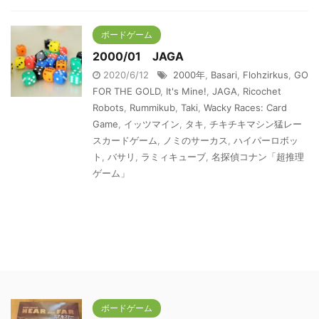
ボードゲーム
2000/01 JAGA
2020/6/12
2000年
,
Basari
,
Flohzirkus
,
GO
FOR THE GOLD
,
It's Mine!
,
JAGA
,
Ricochet
Robots
,
Rummikub
,
Taki
,
Wacky Races: Card
Game
,
イッツマイン
,
タキ
,
チキチキマシン猛レー
スカードゲーム
,
ノミのサーカス
,
ハイパーロボッ
ト
,
バサリ
,
ラミィキューブ
,
名探偵コナン「超推理
ゲーム」
ボードゲーム