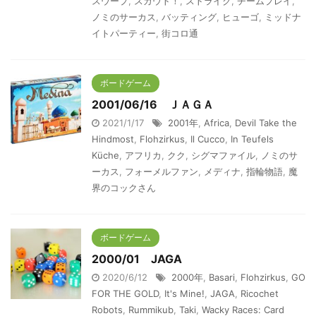
スウープ
,
スカウト！
,
ストライク
,
チームプレイ
,
ノミのサーカス
,
バッティング
,
ヒューゴ
,
ミッドナ
イトパーティー
,
街コロ通
ボードゲーム
2001/06/16 ＪＡＧＡ
2021/1/17
2001年
,
Africa
,
Devil Take the
Hindmost
,
Flohzirkus
,
Il Cucco
,
In Teufels
Küche
,
アフリカ
,
クク
,
シグマファイル
,
ノミのサ
ーカス
,
フォーメルファン
,
メディナ
,
指輪物語
,
魔
界のコックさん
ボードゲーム
2000/01 JAGA
2020/6/12
2000年
,
Basari
,
Flohzirkus
,
GO
FOR THE GOLD
,
It's Mine!
,
JAGA
,
Ricochet
Robots
,
Rummikub
,
Taki
,
Wacky Races: Card