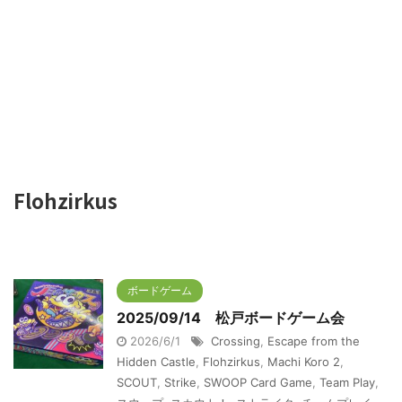
Flohzirkus
ボードゲーム
2025/09/14 松戸ボードゲーム会
2026/6/1
Crossing
,
Escape from the
Hidden Castle
,
Flohzirkus
,
Machi Koro 2
,
SCOUT
,
Strike
,
SWOOP Card Game
,
Team Play
,