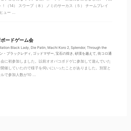
ト！（14） スウープ（８） ノミのサーカス（５） チームプレイ
ュー ...
松戸ボードゲーム会
lation Black Lady
,
Die Patin
,
Machi Koro 2
,
Splendor
,
Through the
ン・ブラックレディ
,
ゴッドマザー
,
宝石の煌き
,
砂漠を越えて
,
街コロ通
ム会に初参加しました。以前オオバコボドゲに参加して遊んでいた
で開催していたので様子を伺いにいったことがありました。別室と
で参加人数が10 ...