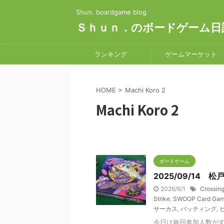
Shun. boardgame blog
Ｓｈｕｎ．のボードゲーム日
ランキング
ゲームマーケット
HOME
>
Machi Koro 2
Machi Koro 2
ボードゲーム
2025/09/14 
2026/6/1
Crossin
Strike
,
SWOOP Card Ga
サーカス
,
バッティング
,
今日は毎回参加人数がす