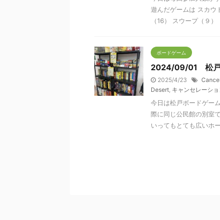
遊んだゲームは スカウ
（16） スウープ（９） ヒ
ボードゲーム
2024/09/01 
2025/4/23
Cancel
Desert
,
キャンセレーショ
今日は松戸ボードゲー
際に同じ公民館の別室
いってもとても広いホール