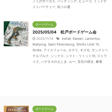
ノミのサーカス
,
バッティング
,
ヒューゴ
,
ミッドナ
イトパーティー
,
街コロ通
ボードゲーム
2025/05/04 松戸ボードゲーム会
2025/11/14
Icefall
,
Kamari
,
Lanterloo
,
Mahjong
,
Saint Petersburg
,
Shirito Limit 10
,
Strike
,
アイスフォール
,
カマリ
,
ギズモ
,
サンクトペ
テルブルク
,
シックス
,
シリト：リミット10
,
ストラ
イク
,
ハゲタカのえじき
,
ルー
,
宝石の煌き
,
麻雀
ボードゲーム