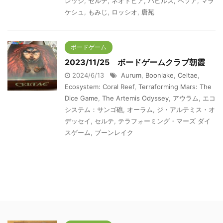
レッジ
,
セルテ
,
ネオトピア
,
パピルス
,
ペソア
,
マラ
ケシュ
,
もみじ
,
ロッシオ
,
唐苑
ボードゲーム
2023/11/25 ボードゲームクラブ朝霞
2024/6/13
Aurum
,
Boonlake
,
Celtae
,
Ecosystem: Coral Reef
,
Terraforming Mars: The
Dice Game
,
The Artemis Odyssey
,
アウラム
,
エコ
システム：サンゴ礁
,
オーラム
,
ジ・アルテミス・オ
デッセイ
,
セルテ
,
テラフォーミング・マーズ ダイ
スゲーム
,
ブーンレイク