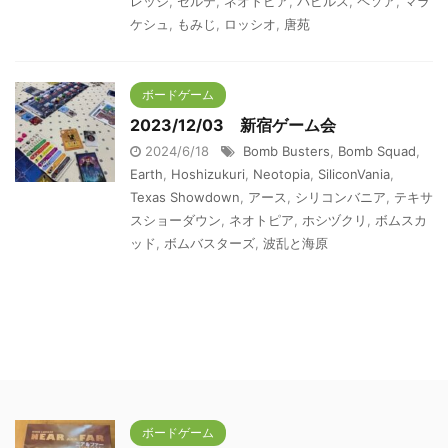
レッジ
,
セルテ
,
ネオトピア
,
パピルス
,
ペソア
,
マラ
ケシュ
,
もみじ
,
ロッシオ
,
唐苑
ボードゲーム
2023/12/03 新宿ゲーム会
2024/6/18
Bomb Busters
,
Bomb Squad
,
Earth
,
Hoshizukuri
,
Neotopia
,
SiliconVania
,
Texas Showdown
,
アース
,
シリコンバニア
,
テキサ
スショーダウン
,
ネオトピア
,
ホシヅクリ
,
ボムスカ
ッド
,
ボムバスターズ
,
波乱と海原
ボードゲーム