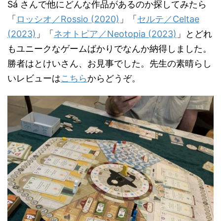
Sá さんで他にどんな作品があるのか探してみたら
「
ロッシオ／Rossio (2020)
」「
セルテ／Celtae
(2023)
」「
ネオトピア／Neotopia (2023)
」とどれ
もユニークなゲームばかりでなんか納得しました。
勝者はとけいさん、お見事でした。先生の素晴らし
いレビューは
こちら
からどうぞ。