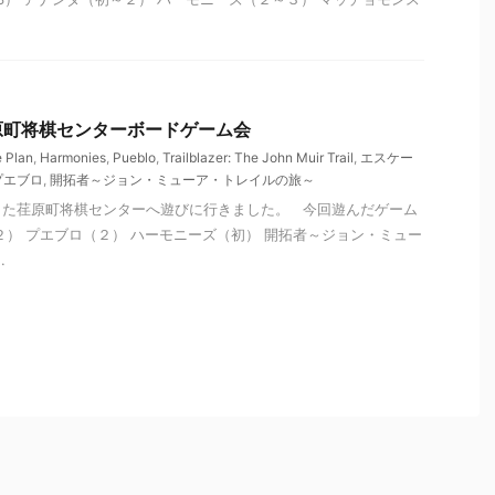
 荏原町将棋センターボードゲーム会
 Plan
,
Harmonies
,
Pueblo
,
Trailblazer: The John Muir Trail
,
エスケー
プエブロ
,
開拓者～ジョン・ミューア・トレイルの旅～
した荏原町将棋センターへ遊びに行きました。 今回遊んだゲーム
２） プエブロ（２） ハーモニーズ（初） 開拓者～ジョン・ミュー
.