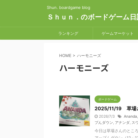
Shun. boardgame blog
Ｓｈｕｎ．のボードゲーム日
ランキング
ゲームマーケット
HOME
>
ハーモニーズ
ハーモニーズ
ボードゲーム
2025/11/19 
2026/7/3
Ananda
プんダウン
,
アナンダ
,
ス
今日は草場さんのところ
アップんダウン（12～