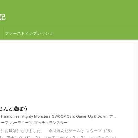
記
ファーストインプレッショ
ン
草場さんと遊ぼう
,
Harmonies
,
Mighty Monsters
,
SWOOP Card Game
,
Up & Down
,
アッ
ウープ
,
ハーモニーズ
,
マッチョモンスター
にお世話になりました。 今回遊んだゲームは スウープ（18）
13） アナンダ（初～２） ハーモニーズ（２～３） マッチョモンス