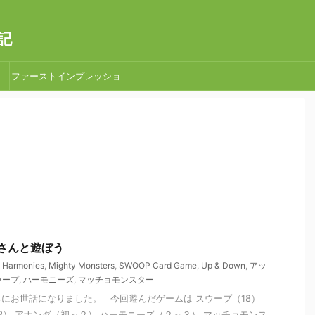
記
ファーストインプレッショ
ン
草場さんと遊ぼう
,
Harmonies
,
Mighty Monsters
,
SWOOP Card Game
,
Up & Down
,
アッ
ウープ
,
ハーモニーズ
,
マッチョモンスター
にお世話になりました。 今回遊んだゲームは スウープ（18）
13） アナンダ（初～２） ハーモニーズ（２～３） マッチョモンス