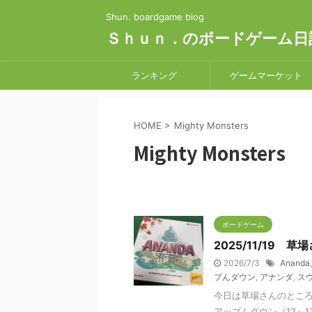
Shun. boardgame blog
Ｓｈｕｎ．のボードゲーム日
ランキング
ゲームマーケット
HOME
>
Mighty Monsters
Mighty Monsters
ボードゲーム
2025/11/19 
2026/7/3
Ananda
プんダウン
,
アナンダ
,
ス
今日は草場さんのところ
アップんダウン（12～