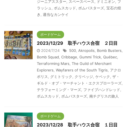
ジーニアススター
,
スペースベース
,
ドミニオン
,
フ
ラッシュ
,
ボムスカッド
,
ボムバスターズ
,
宝石の煌
き
,
適当なカンケイ
ボードゲーム
2023/12/29 取手ハウス合宿 ２日目
2024/7/24
500
,
Akropolis
,
Bomb Busters
,
Bomb Squad
,
Cribbage
,
Gummi Trick
,
Québec
,
Terraforming Mars
,
The Guild of Merchant
Explorers
,
Wayfarers of the South Tigris
,
アクロ
ポリス
,
グミトリック
,
クリベッジ
,
ケベック
,
ザ・
ギルド・オブ・マーチャント・エクスプローラーズ
,
テラフォーミング・マーズ
,
ファイブハンドレッド
,
ボムスカッド
,
ボムバスターズ
,
南チグリスの旅人
ボードゲーム
2023/12/28 取手ハウス合宿 １日目