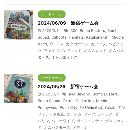
ボードゲーム
2024/06/09 新宿ゲーム会
2025/3/14
500
,
Bomb Busters
,
Bomb
Squad
,
Cahoots
,
Habitats
,
Katakana-shi
,
Middle
Ages
,
Ys
,
イス
,
カタカナーシ
,
カフーツ
,
ハビタッ
ツ
,
ファイブハンドレッド
,
ボムスカッド
,
ボムバス
ターズ
,
ミドルエイジス
ボードゲーム
2024/05/26 新宿ゲーム会
2025/3/4
and Beyond
,
Bomb Busters
,
Bomb Squad
,
Citrus
,
Darjeeling
,
Medina
,
Pennywise
,
Point City
,
To Unlimited
,
Zahab
,
アン
リミテッド富豪
,
ゴーレム
,
ザハブ
,
シトラス
,
ダー
ジリン
,
ペニーワイズ
,
ポイントシティ
,
ボムスカッ
ド
,
ボムバスターズ
,
メディナ