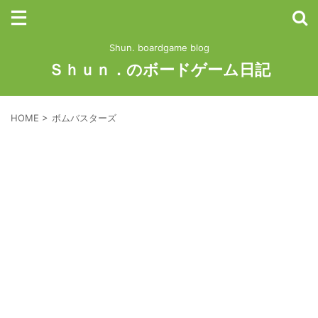
Shun. boardgame blog
Ｓｈｕｎ．のボードゲーム日記
HOME
>
ボムバスターズ