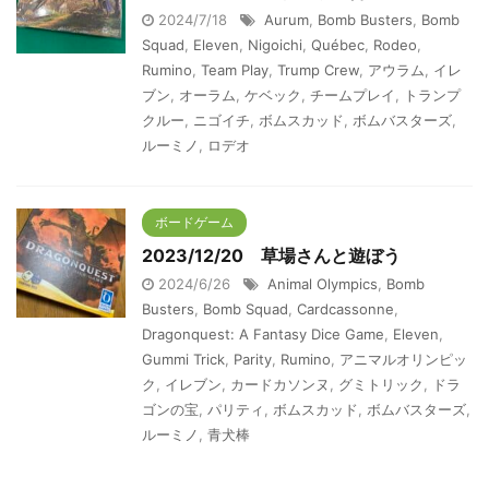
2024/7/18
Aurum
,
Bomb Busters
,
Bomb
Squad
,
Eleven
,
Nigoichi
,
Québec
,
Rodeo
,
Rumino
,
Team Play
,
Trump Crew
,
アウラム
,
イレ
ブン
,
オーラム
,
ケベック
,
チームプレイ
,
トランプ
クルー
,
ニゴイチ
,
ボムスカッド
,
ボムバスターズ
,
ルーミノ
,
ロデオ
ボードゲーム
2023/12/20 草場さんと遊ぼう
2024/6/26
Animal Olympics
,
Bomb
Busters
,
Bomb Squad
,
Cardcassonne
,
Dragonquest: A Fantasy Dice Game
,
Eleven
,
Gummi Trick
,
Parity
,
Rumino
,
アニマルオリンピッ
ク
,
イレブン
,
カードカソンヌ
,
グミトリック
,
ドラ
ゴンの宝
,
パリティ
,
ボムスカッド
,
ボムバスターズ
,
ルーミノ
,
青犬棒