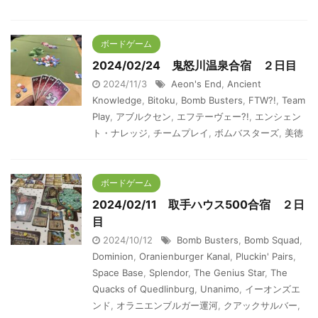
ボードゲーム
2024/02/24 鬼怒川温泉合宿 ２日目
2024/11/3
Aeon's End
,
Ancient
Knowledge
,
Bitoku
,
Bomb Busters
,
FTW?!
,
Team
Play
,
アブルクセン
,
エフテーヴェー?!
,
エンシェン
ト・ナレッジ
,
チームプレイ
,
ボムバスターズ
,
美徳
ボードゲーム
2024/02/11 取手ハウス500合宿 ２日
目
2024/10/12
Bomb Busters
,
Bomb Squad
,
Dominion
,
Oranienburger Kanal
,
Pluckin' Pairs
,
Space Base
,
Splendor
,
The Genius Star
,
The
Quacks of Quedlinburg
,
Unanimo
,
イーオンズエ
ンド
,
オラニエンブルガー運河
,
クアックサルバー
,