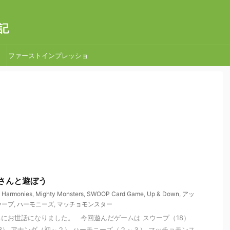
記
ファーストインプレッショ
ン
草場さんと遊ぼう
,
Harmonies
,
Mighty Monsters
,
SWOOP Card Game
,
Up & Down
,
アッ
ウープ
,
ハーモニーズ
,
マッチョモンスター
にお世話になりました。 今回遊んだゲームは スウープ（18）
13） アナンダ（初～２） ハーモニーズ（２～３） マッチョモンス