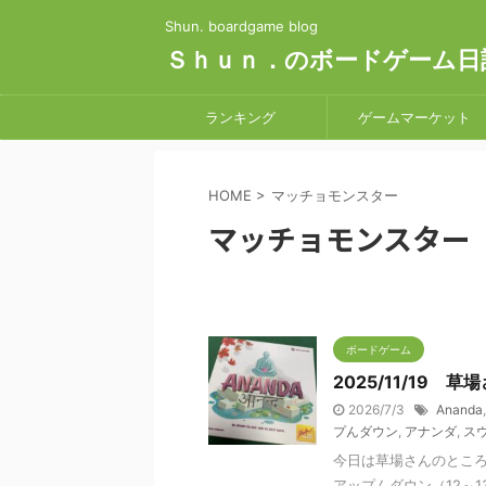
Shun. boardgame blog
Ｓｈｕｎ．のボードゲーム日
ランキング
ゲームマーケット
HOME
>
マッチョモンスター
マッチョモンスター
ボードゲーム
2025/11/19 
2026/7/3
Ananda
プんダウン
,
アナンダ
,
ス
今日は草場さんのところ
アップんダウン（12～