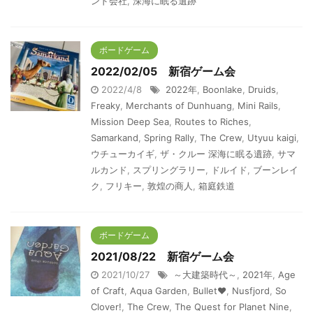
ンド会社
,
深海に眠る遺跡
ボードゲーム
2022/02/05 新宿ゲーム会
2022/4/8
2022年
,
Boonlake
,
Druids
,
Freaky
,
Merchants of Dunhuang
,
Mini Rails
,
Mission Deep Sea
,
Routes to Riches
,
Samarkand
,
Spring Rally
,
The Crew
,
Utyuu kaigi
,
ウチューカイギ
,
ザ・クルー 深海に眠る遺跡
,
サマ
ルカンド
,
スプリングラリー
,
ドルイド
,
ブーンレイ
ク
,
フリキー
,
敦煌の商人
,
箱庭鉄道
ボードゲーム
2021/08/22 新宿ゲーム会
2021/10/27
～大建築時代～
,
2021年
,
Age
of Craft
,
Aqua Garden
,
Bullet♥︎
,
Nusfjord
,
So
Clover!
,
The Crew
,
The Quest for Planet Nine
,