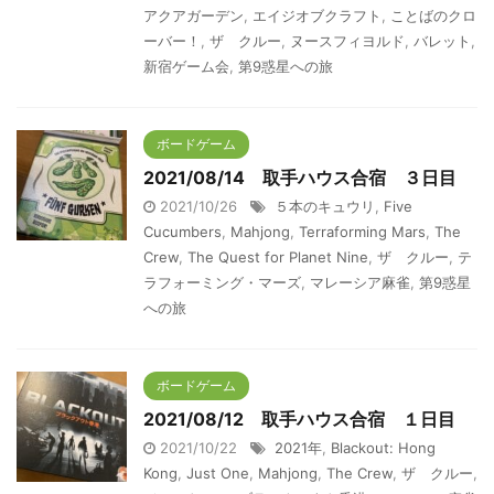
アクアガーデン
,
エイジオブクラフト
,
ことばのクロ
ーバー！
,
ザ クルー
,
ヌースフィヨルド
,
バレット
,
新宿ゲーム会
,
第9惑星への旅
ボードゲーム
2021/08/14 取手ハウス合宿 ３日目
2021/10/26
５本のキュウリ
,
Five
Cucumbers
,
Mahjong
,
Terraforming Mars
,
The
Crew
,
The Quest for Planet Nine
,
ザ クルー
,
テ
ラフォーミング・マーズ
,
マレーシア麻雀
,
第9惑星
への旅
ボードゲーム
2021/08/12 取手ハウス合宿 １日目
2021/10/22
2021年
,
Blackout: Hong
Kong
,
Just One
,
Mahjong
,
The Crew
,
ザ クルー
,