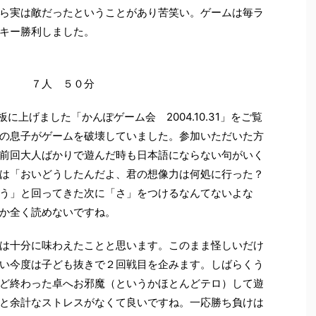
ら実は敵だったということがあり苦笑い。ゲームは毎ラ
キー勝利しました。
０分 ７人 ５０分
示板に上げました「かんぽゲーム会 2004.10.31」をご覧
の息子がゲームを破壊していました。参加いただいた方
前回大人ばかりで遊んだ時も日本語にならない句がいく
は「おいどうしたんだよ、君の想像力は何処に行った？
う」と回ってきた次に「さ」をつけるなんてないよな
か全く読めないですね。
は十分に味わえたことと思います。このまま怪しいだけ
い今度は子ども抜きで２回戦目を企みます。しばらくう
ど終わった卓へお邪魔（というかほとんどテロ）して遊
と余計なストレスがなくて良いですね。一応勝ち負けは