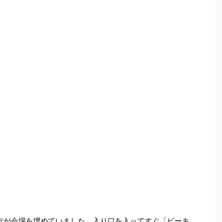
の方が会場を埋めていました。入り口を入ってすぐ「ピーキ