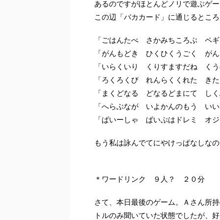
あるのですがほとんどノリで遊ぶゲー
この辺「バカカード」に通じるところ
「ごはんたべ さかみちころぶ ペギ
「がんもどき ひくひくうごく がん
「いらくいり くりすますだね くう
「ろくろくび れんらくくれた きた
「まくどなる どなるどまにて しく
「へらぶなが いよかんのもう いい
「ぱいーしゃ ぱいぷはドレミ オジ
もう私は詠んでてにやけっぱなしなの
＊ワードリンク ９人？ ２０分
さて、本日最後のゲーム。Ａさん所持
トルのみ聞いていた状態でしたが、好