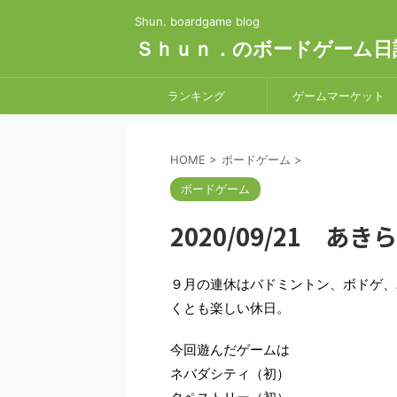
Shun. boardgame blog
Ｓｈｕｎ．のボードゲーム日
ランキング
ゲームマーケット
HOME
>
ボードゲーム
>
ボードゲーム
2020/09/21 
９月の連休はバドミントン、ボドゲ、
くとも楽しい休日。
今回遊んだゲームは
ネバダシティ（初）