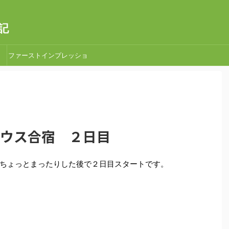
記
ファーストインプレッショ
ン
取手ハウス合宿 ２日目
ちょっとまったりした後で２日目スタートです。