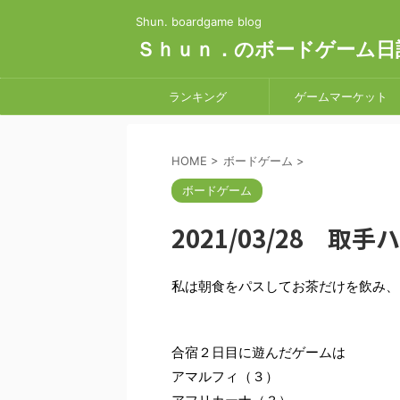
Shun. boardgame blog
Ｓｈｕｎ．のボードゲーム日
ランキング
ゲームマーケット
HOME
>
ボードゲーム
>
ボードゲーム
2021/03/28 
私は朝食をパスしてお茶だけを飲み、
合宿２日目に遊んだゲームは
アマルフィ（３）