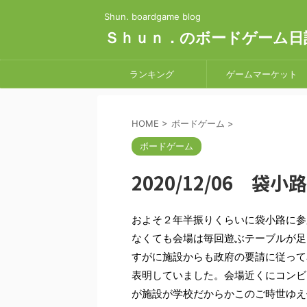
Shun. boardgame blog
Ｓｈｕｎ．のボードゲーム日
ランキング
ゲームマーケット
HOME
>
ボードゲーム
>
ボードゲーム
2020/12/06 袋小路
およそ２年半振りくらいに袋小路に参
なくても会場は毎回遊ぶテーブルが足
すがに施設からも政府の要請に従って
表明していました。会場近くにコンビ
が施設が学校だからかこのご時世ゆえ