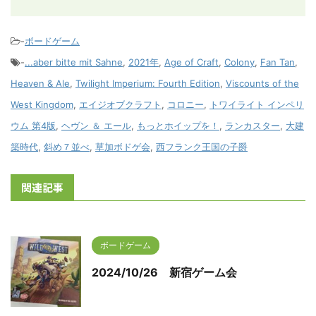
-
ボードゲーム
-
...aber bitte mit Sahne
,
2021年
,
Age of Craft
,
Colony
,
Fan Tan
,
Heaven & Ale
,
Twilight Imperium: Fourth Edition
,
Viscounts of the
West Kingdom
,
エイジオブクラフト
,
コロニー
,
トワイライト インペリ
ウム 第4版
,
ヘヴン ＆ エール
,
もっとホイップを！
,
ランカスター
,
大建
築時代
,
斜め７並べ
,
草加ボドゲ会
,
西フランク王国の子爵
関連記事
ボードゲーム
2024/10/26 新宿ゲーム会