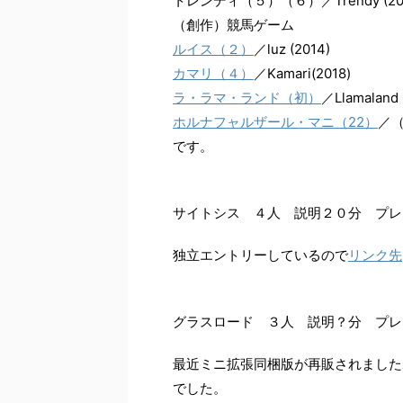
トレンディ（５）（６）／Trendy (20
（創作）競馬ゲーム
ルイス（２）
／luz (2014)
カマリ（４）
／Kamari(2018)
ラ・ラマ・ランド（初）
／Llamaland 
ホルナフャルザール・マニ（22）
／（H
です。
サイトシス ４人 説明２０分 プレ
独立エントリーしているので
リンク先
グラスロード ３人 説明？分 プレ
最近ミニ拡張同梱版が再販されました
でした。