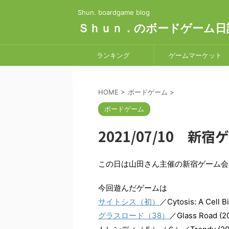
Shun. boardgame blog
Ｓｈｕｎ．のボードゲーム日
ランキング
ゲームマーケット
HOME
>
ボードゲーム
>
ボードゲーム
2021/07/10 新
この日は山田さん主催の新宿ゲーム会
今回遊んだゲームは
サイトシス（初）
／Cytosis: A Cell B
グラスロード（38）
／Glass Road (2