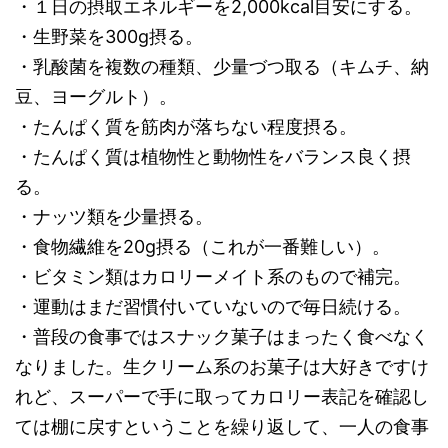
・１日の摂取エネルギーを2,000kcal目安にする。
・生野菜を300g摂る。
・乳酸菌を複数の種類、少量づつ取る（キムチ、納
豆、ヨーグルト）。
・たんぱく質を筋肉が落ちない程度摂る。
・たんぱく質は植物性と動物性をバランス良く摂
る。
・ナッツ類を少量摂る。
・食物繊維を20g摂る（これが一番難しい）。
・ビタミン類はカロリーメイト系のもので補完。
・運動はまだ習慣付いていないので毎日続ける。
・普段の食事ではスナック菓子はまったく食べなく
なりました。生クリーム系のお菓子は大好きですけ
れど、スーパーで手に取ってカロリー表記を確認し
ては棚に戻すということを繰り返して、一人の食事