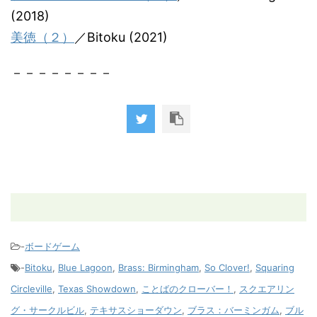
(2018)
美徳（２）
／Bitoku (2021)
－－－－－－－－
-
ボードゲーム
-
Bitoku
,
Blue Lagoon
,
Brass: Birmingham
,
So Clover!
,
Squaring
Circleville
,
Texas Showdown
,
ことばのクローバー！
,
スクエアリン
グ・サークルビル
,
テキサスショーダウン
,
ブラス：バーミンガム
,
ブル