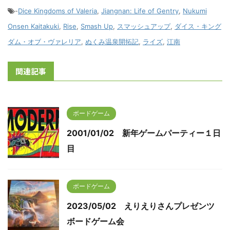
-
Dice Kingdoms of Valeria
,
Jiangnan: Life of Gentry
,
Nukumi
Onsen Kaitakuki
,
Rise
,
Smash Up
,
スマッシュアップ
,
ダイス・キング
ダム・オブ・ヴァレリア
,
ぬくみ温泉開拓記
,
ライズ
,
江南
関連記事
ボードゲーム
2001/01/02 新年ゲームパーティー１日
目
ボードゲーム
2023/05/02 えりえりさんプレゼンツ
ボードゲーム会