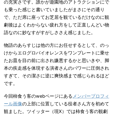
の充実さです。誰かが遊園地のアトラクションにで
も乗った感じと書いていましたがまさにその通り
で、ただ席に座ってお芝居を観ているだけなのに観
劇後はよくわからない疲れ方をして正直しんどい物
語なのに妙なすがすがしささえ感じました。
物語のあらすじは他の方にお任せするとして、のっ
けからエログロバイオレンスをワンプレートに乗せ
たお皿を目の前に出され嫌悪するかと思いきや、脚
本の疾走感を体現する演者さんのパワーに圧倒され
すぎて、その潔さに逆に爽快感まで感じられるほど
です。
今回柿食う客のwebページにある
メンバープロフィ
ール画像
の上部に位置している役者さん方を初めて
観ました。ツイッター（現X）では柿食う客の観劇