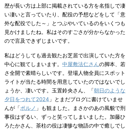
歴が長い方は上部に掲載されている方を名指しで凄
い凄いと言っていたり、配役の予想などをして「意
外な配役でした～」とつぶやいているのをいくつも
見かけましたね。私はそのすごさが分からなかった
ので言及できずじまいです。
私はどうしても過去観たお芝居で出演していた方を
中心に観てしまいます。
中屋敷法仁さん
の脚本、若
さ全開で素晴らしいです。登場人物全員にスポット
ライトが当たる時間を用意していたのではないでし
ょうか、凄いです。玉置鈴央さん、「
朝日のような
夕日をつれて2024
」とまだブログに書けていませ
んが「
ポルノ
」も観ました。まさかのあの風貌で刑
事役はずるい、ずっと笑ってしまいました。加藤ひ
ろたかさん、茶柱の役は凄惨な物語の中で癒しでし