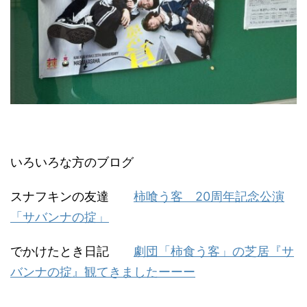
いろいろな方のブログ
スナフキンの友達
柿喰う客 20周年記念公演
「サバンナの掟」
でかけたとき日記
劇団「柿食う客」の芝居『サ
バンナの掟』観てきましたーーー