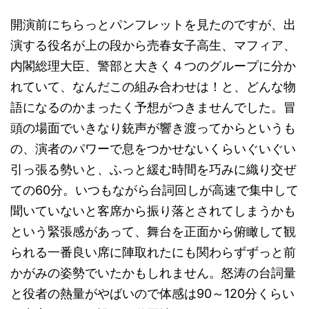
開演前にちらっとパンフレットを見たのですが、出
演する役名が上の段から売春女子高生、マフィア、
内閣総理大臣、警部と大きく４つのグループに分か
れていて、なんだこの組み合わせは！と、どんな物
語になるのかまったく予想がつきませんでした。冒
頭の場面でいきなり銃声が響き渡ってからというも
の、演者のパワーで息をつかせないくらいぐいぐい
引っ張る勢いと、ふっと緩む時間を巧みに織り交ぜ
ての60分。いつもながら台詞回しが高速で集中して
聞いていないと客席から振り落とされてしまうかも
という緊張感があって、舞台を正面から俯瞰して観
られる一番良い席に陣取れたにも関わらずずっと前
かがみの姿勢でいたかもしれません。怒涛の台詞量
と役者の熱量がやばいので体感は90～120分くらい