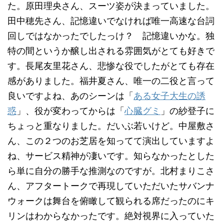
た。原田理央さん、スーツ姿が決まっていました。
田中穂先さん、記憶違いでなければ唯一高速な台詞
回しではなかったでしたっけ？ 記憶違いかな。独
特の間というか醸し出される雰囲気がとても好きで
す。長尾友里花さん、悲惨な役でしたがとても存在
感がありました。福井夏さん、唯一の二役と言って
良いですよね、あのシーンは「
ある女子大生の誘
惑
」、役が変わってからは「
心臓グミ
」の紗登子に
ちょっと重なりました。だいぶ若いけど。中屋敷さ
ん、この２つのお芝居を知ってて演出していますよ
ね、サービス精神が凄いです。知らなかったとした
ら単に自分の勝手な推測なのですが。北村まりこさ
ん、アフタートークで再現していただいたサバンナ
ウォークは舞台を俯瞰して観られる席だったのにキ
リンはわからなかったです。絶対視界に入っていた