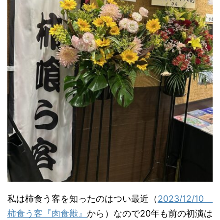
私は柿食う客を知ったのはつい最近（
2023/12/10
柿食う客『肉食獣』
から）なので20年も前の初演は