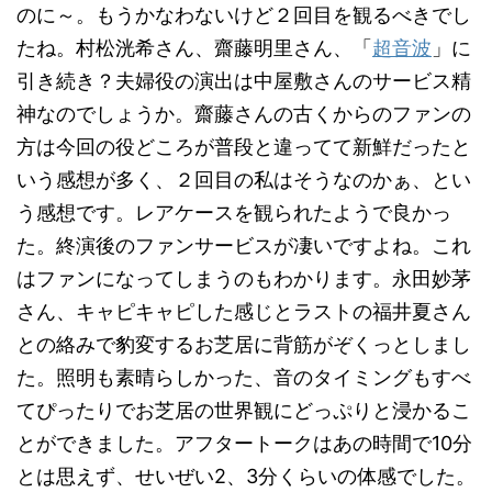
のに～。もうかなわないけど２回目を観るべきでし
たね。村松洸希さん、齋藤明里さん、「
超音波
」に
引き続き？夫婦役の演出は中屋敷さんのサービス精
神なのでしょうか。齋藤さんの古くからのファンの
方は今回の役どころが普段と違ってて新鮮だったと
いう感想が多く、２回目の私はそうなのかぁ、とい
う感想です。レアケースを観られたようで良かっ
た。終演後のファンサービスが凄いですよね。これ
はファンになってしまうのもわかります。永田妙茅
さん、キャピキャピした感じとラストの福井夏さん
との絡みで豹変するお芝居に背筋がぞくっとしまし
た。照明も素晴らしかった、音のタイミングもすべ
てぴったりでお芝居の世界観にどっぷりと浸かるこ
とができました。アフタートークはあの時間で10分
とは思えず、せいぜい2、3分くらいの体感でした。