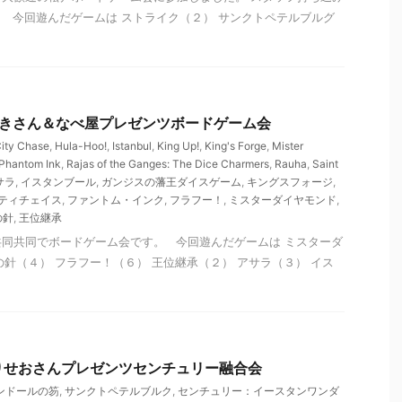
 今回遊んだゲームは ストライク（２） サンクトペテルブルグ
 すづきさん＆なべ屋プレゼンツボードゲーム会
ity Chase
,
Hula-Hoo!
,
Istanbul
,
King Up!
,
King's Forge
,
Mister
Phantom Ink
,
Rajas of the Ganges: The Dice Charmers
,
Rauha
,
Saint
サラ
,
イスタンブール
,
ガンジスの藩王ダイスゲーム
,
キングスフォージ
,
ティチェイス
,
ファントム・インク
,
フラフー！
,
ミスターダイヤモンド
,
の針
,
王位継承
同共同でボードゲーム会です。 今回遊んだゲームは ミスターダ
の針（４） フラフー！（６） 王位継承（２） アサラ（３） イス
 もりせおさんプレゼンツセンチュリー融合会
ンドールの笏
,
サンクトペテルブルク
,
センチュリー：イースタンワンダ