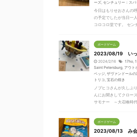
ーズ
,
センチュリー：スパ
今日はもりせおさんの
の予定でしたが当日一人
コロコロ堂です。 センチ
ボードゲーム
2023/08/19
2024/2/16
17ho
,
Saint Petersburg
,
アウト
ベッジ
,
ザヴァンドールの
トリコ
,
宝石の煌き
ノブヒコさんが久しぶ
んにお聞きしてクロー
サモナー ～大召喚時代～（
ボードゲーム
2023/08/13 み