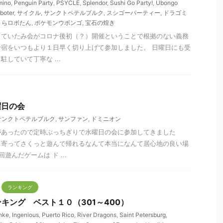
mino
,
Penguin Party
,
PSYCLE
,
Splendor
,
Sushi Go Party!
,
Ubongo
oboter
,
サイクル
,
サンクトペテルブルク
,
スシゴーパーティー
,
ドラゴミ
くらロボたん
,
ポケモンウボンゴ
,
宝石の煌き
していたみ会がコロナ後初（？）開催ということで根拠のない義務
宿をいつもより１日早く切り上げて参加しました。 日曜日にも受
していて丁寧な ...
水曜日の会
サンクトペテルブルク
,
サンファン
,
ドミニオン
があったので定時ぶっちぎりで水曜日の会に参加してきました
と寄ってさくっと遊んで帰れるなんて本当になんて居心地の良い場
んだゲームは ド ...
ランキング
キング ベスト１０（301～400）
nke
,
Ingenious
,
Puerto Rico
,
River Dragons
,
Saint Petersburg
,