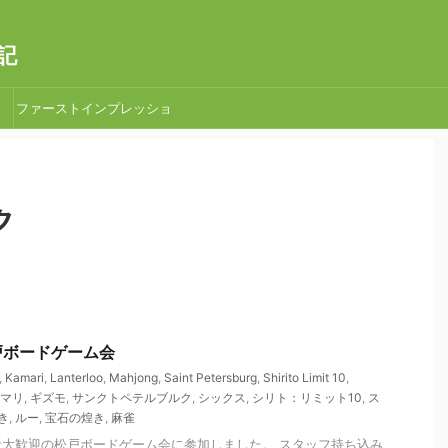
記
ファーストインプレッショ
ン
ク
松戸ボードゲーム会
,
Kamari
,
Lanterloo
,
Mahjong
,
Saint Petersburg
,
Shirito Limit 10
,
マリ
,
ギズモ
,
サンクトペテルブルク
,
シックス
,
シリト：リミット10
,
ス
き
,
ルー
,
宝石の煌き
,
麻雀
大歓迎の松戸ボードゲーム会に参加しました。 スタッフ持ち込み