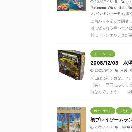
2024/2/13
Drago
Pokemon
,
Wir sind die R
ノ
,
ペンギンパーティ
,
ぼ
以前から不定期で開催
感に駆られ取手ハウス合
付にコンシェルジュが常駐
ボードゲーム
2008/12/03 
2023/9/10
MtG
,
今日は会社で嫌なこと
（笑） 平日にふらっ
所なんでしょう。 今回遊
ボードゲーム
まとめ
初プレイゲームラン
2023/5/10
Dschu