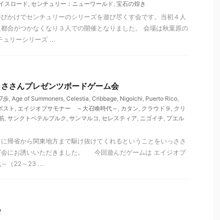
イスロード
,
センチュリー：ニューワールド
,
宝石の煌き
呼びかけでセンチュリーのシリーズを遊び尽くす会です。当初４人
都合がつかなくなり３人での開催となりました。 会場は秋葉原の
ュリーシリーズ ...
 いっささんプレゼンツボードゲーム会
17歩
,
Age of Summoners
,
Celestia
,
Cribbage
,
Nigoichi
,
Puerto Rico
,
ポスト
,
エイジオブサモナー ～大召喚時代～
,
カタン
,
クラウド９
,
クリ
笏
,
サンクトペテルブルク
,
サンマルコ
,
セレスティア
,
ニゴイチ
,
プエル
りに帰省から関東地方まで駆け抜けてくれるということをいっささ
ズ会にお誘いいただきました。 今回遊んだゲームは エイジオブ
22～23 ...
会