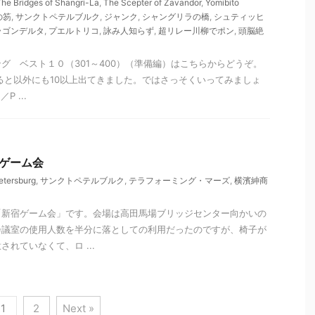
he Bridges of Shangri-La
,
The Scepter of Zavandor
,
Yomibito
の笏
,
サンクトペテルブルク
,
ジャンク
,
シャングリラの橋
,
シュティッヒ
ラゴンデルタ
,
プエルトリコ
,
詠み人知らず
,
超リレー川柳でポン
,
頭脳絶
グ ベスト１０（301～400）（準備編）はこちらからどうぞ。
と以外にも10以上出てきました。ではさっそくいってみましょ
 ...
新宿ゲーム会
etersburg
,
サンクトペテルブルク
,
テラフォーミング・マーズ
,
横濱紳商
「新宿ゲーム会」です。会場は高田馬場ブリッジセンター向かいの
会議室の使用人数を半分に落としての利用だったのですが、椅子が
れていなくて、ロ ...
1
2
Next »