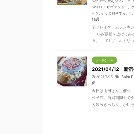
Schlafmütze
,
Stick 'Em
,
T
Shirazu
,
ザヴァンドール
ルン
,
そっとおやすみ
,
ド
好調
初プレイゲームランキン
いざ候補を上げてみる
う。 01.プエルトリコ／P
ボードゲーム
2021/04/12 
2021/6/15
Saint P
伝
今日は山田さん主催の
公民館。自粛期間中で
人数分きっちりしか用意さ