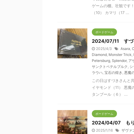
ゲームの棚。壮観です！
（10） カマリ（17 ...
ボードゲーム
2024/07/11
2025/4/3
Asara
,
C
Diamond
,
Monster Trick
,
Petersburg
,
Splendor
,
ア
サンクトペテルブルク
,
シ
ラウハ
,
宝石の煌き
,
悪魔
この日はすづきさんと共
イヤモンド（11） 悪魔
タンブール（６） ...
ボードゲーム
2024/04/07
2025/1/16
ザヴァ