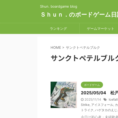
Shun. boardgame blog
Ｓｈｕｎ．のボードゲーム日
ランキング
ゲームマーケット
HOME
>
サンクトペテルブルク
サンクトペテルブル
ボードゲーム
2025/05/04 
2025/11/14
Icefall
Strike
,
アイスフォール
,
カ
トライク
,
ハゲタカのえじ
今日は初心者・未経験者