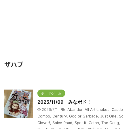
ザハブ
ボードゲーム
2025/11/09 みなボド！
2026/7/1
Abandon All Artichokes
,
Castle
Combo
,
Century
,
God or Garbage
,
Just One
,
So
Clover!
,
Spice Road
,
Spot it! Catan
,
The Gang
,