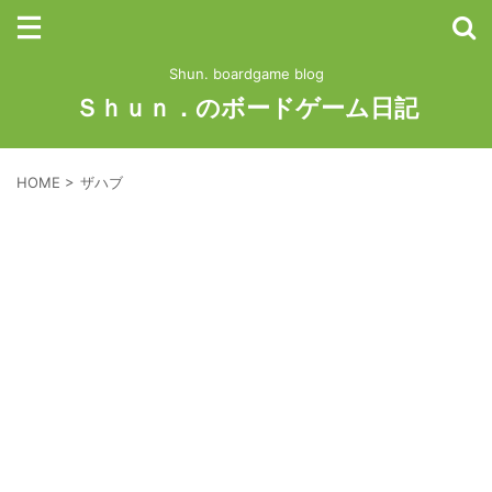
Shun. boardgame blog
Ｓｈｕｎ．のボードゲーム日記
HOME
>
ザハブ