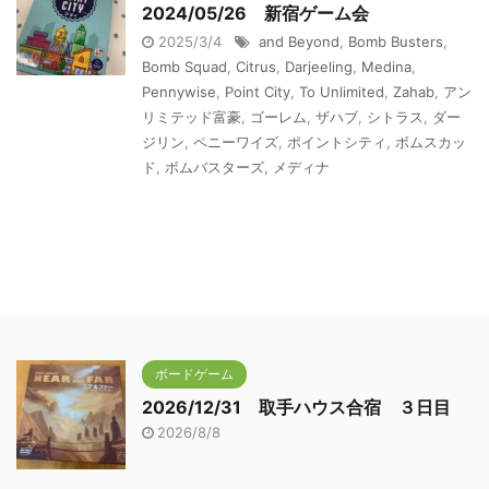
2024/05/26 新宿ゲーム会
2025/3/4
and Beyond
,
Bomb Busters
,
Bomb Squad
,
Citrus
,
Darjeeling
,
Medina
,
Pennywise
,
Point City
,
To Unlimited
,
Zahab
,
アン
リミテッド富豪
,
ゴーレム
,
ザハブ
,
シトラス
,
ダー
ジリン
,
ペニーワイズ
,
ポイントシティ
,
ボムスカッ
ド
,
ボムバスターズ
,
メディナ
ボードゲーム
2026/12/31 取手ハウス合宿 ３日目
2026/8/8