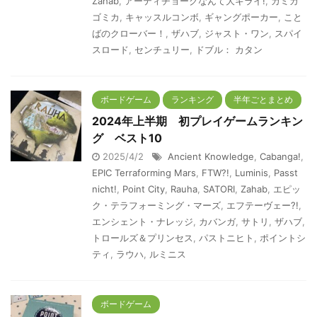
Zahab
,
アーティチョークなんて大キライ!
,
カミカ
ゴミカ
,
キャッスルコンボ
,
ギャングポーカー
,
こと
ばのクローバー！
,
ザハブ
,
ジャスト・ワン
,
スパイ
スロード
,
センチュリー
,
ドブル： カタン
ボードゲーム
ランキング
半年ごとまとめ
2024年上半期 初プレイゲームランキン
グ ベスト10
2025/4/2
Ancient Knowledge
,
Cabanga!
,
EPIC Terraforming Mars
,
FTW?!
,
Luminis
,
Passt
nicht!
,
Point City
,
Rauha
,
SATORI
,
Zahab
,
エピッ
ク・テラフォーミング・マーズ
,
エフテーヴェー?!
,
エンシェント・ナレッジ
,
カバンガ
,
サトリ
,
ザハブ
,
トロールズ＆プリンセス
,
パストニヒト
,
ポイントシ
ティ
,
ラウハ
,
ルミニス
ボードゲーム