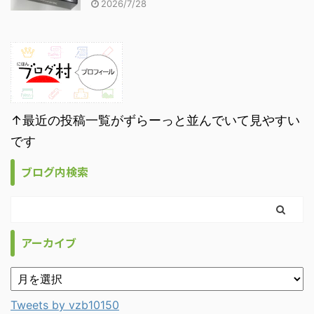
2026/7/28
↑最近の投稿一覧がずらーっと並んでいて見やすい
です
ブログ内検索
アーカイブ
Tweets by vzb10150