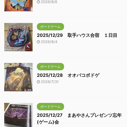
2026/8/6
ボードゲーム
2025/12/29 取手ハウス合宿 １日目
2026/8/4
ボードゲーム
2025/12/28 オオバコボドゲ
2026/7/31
ボードゲーム
2025/12/27 まあやさんプレゼンツ忘年
(ゲーム)会