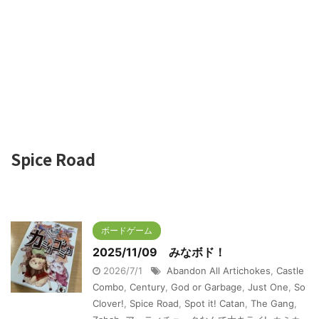
Spice Road
ボードゲーム
2025/11/09 みなボド！
2026/7/1
Abandon All Artichokes
,
Castle
Combo
,
Century
,
God or Garbage
,
Just One
,
So
Clover!
,
Spice Road
,
Spot it! Catan
,
The Gang
,