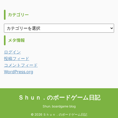
カテゴリー
メタ情報
ログイン
投稿フィード
コメントフィード
WordPress.org
Ｓｈｕｎ．のボードゲーム日記
Shun. boardgame blog
© 2026 Ｓｈｕｎ．のボードゲーム日記