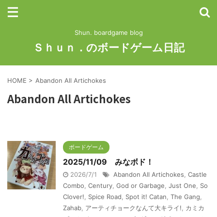
Shun. boardgame blog
Ｓｈｕｎ．のボードゲーム日記
HOME
>
Abandon All Artichokes
Abandon All Artichokes
ボードゲーム
2025/11/09 みなボド！
2026/7/1
Abandon All Artichokes
,
Castle
Combo
,
Century
,
God or Garbage
,
Just One
,
So
Clover!
,
Spice Road
,
Spot it! Catan
,
The Gang
,
Zahab
,
アーティチョークなんて大キライ!
,
カミカ