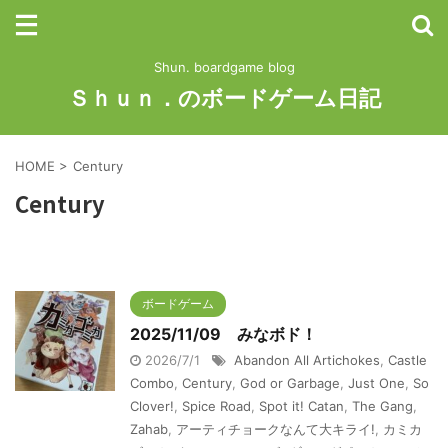
Shun. boardgame blog
Ｓｈｕｎ．のボードゲーム日記
HOME
>
Century
Century
ボードゲーム
2025/11/09 みなボド！
2026/7/1
Abandon All Artichokes
,
Castle
Combo
,
Century
,
God or Garbage
,
Just One
,
So
Clover!
,
Spice Road
,
Spot it! Catan
,
The Gang
,
Zahab
,
アーティチョークなんて大キライ!
,
カミカ