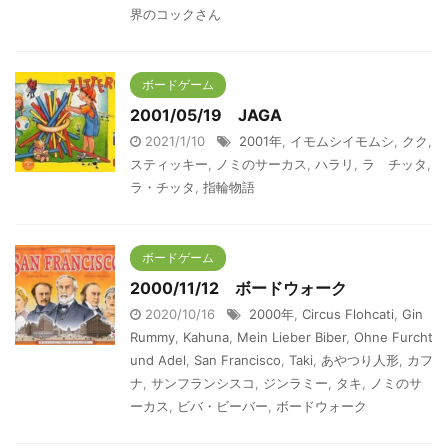
界のコックさん
ボードゲーム
2001/05/19 JAGA
2021/1/10
2001年
,
イモムシイモムシ
,
クク
,
スティッキー
,
ノミのサーカス
,
ハラリ
,
ラ チッタ
,
ラ・チッタ
,
指輪物語
ボードゲーム
2000/11/12 ボードウォーク
2020/10/16
2000年
,
Circus Flohcati
,
Gin
Rummy
,
Kahuna
,
Mein Lieber Biber
,
Ohne Furcht
und Adel
,
San Francisco
,
Taki
,
あやつり人形
,
カフ
ナ
,
サンフランシスコ
,
ジンラミー
,
タキ
,
ノミのサ
ーカス
,
ビバ・ビーバー
,
ボードウォーク