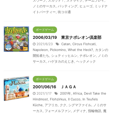
スウープ
,
スカウト！
,
ストライク
,
チームプレイ
,
ノミのサーカス
,
バッティング
,
ヒューゴ
,
ミッドナ
イトパーティー
,
街コロ通
ボードゲーム
2006/03/19 東京ナポレオン倶楽部
2021/6/23
Catan
,
Circus Flohcati
,
Napoleon
,
Pickomino
,
What the Heck?
,
カタンの
開拓者たち
,
シュティッヒルン
,
ナポレオン
,
ノミの
サーカス
,
ハゲタカのえじき
,
ヘックメック
ボードゲーム
2001/06/16 ＪＡＧＡ
2021/1/17
2001年
,
Africa
,
Devil Take the
Hindmost
,
Flohzirkus
,
Il Cucco
,
In Teufels
Küche
,
アフリカ
,
クク
,
シグマファイル
,
ノミのサ
ーカス
,
フォーメルファン
,
メディナ
,
指輪物語
,
魔