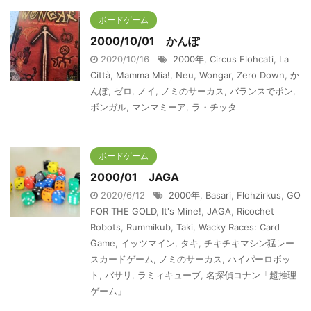
ボードゲーム
2000/10/01 かんぽ
2020/10/16
2000年
,
Circus Flohcati
,
La
Città
,
Mamma Mia!
,
Neu
,
Wongar
,
Zero Down
,
か
んぽ
,
ゼロ
,
ノイ
,
ノミのサーカス
,
バランスでポン
,
ボンガル
,
マンマミーア
,
ラ・チッタ
ボードゲーム
2000/01 JAGA
2020/6/12
2000年
,
Basari
,
Flohzirkus
,
GO
FOR THE GOLD
,
It's Mine!
,
JAGA
,
Ricochet
Robots
,
Rummikub
,
Taki
,
Wacky Races: Card
Game
,
イッツマイン
,
タキ
,
チキチキマシン猛レー
スカードゲーム
,
ノミのサーカス
,
ハイパーロボッ
ト
,
バサリ
,
ラミィキューブ
,
名探偵コナン「超推理
ゲーム」