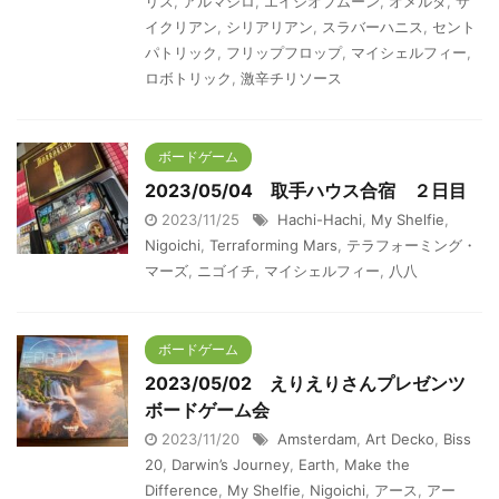
リス
,
アルマジロ
,
エイジオブムーン
,
オメルタ
,
サ
イクリアン
,
シリアリアン
,
スラバーハニス
,
セント
パトリック
,
フリップフロップ
,
マイシェルフィー
,
ロボトリック
,
激辛チリソース
ボードゲーム
2023/05/04 取手ハウス合宿 ２日目
2023/11/25
Hachi-Hachi
,
My Shelfie
,
Nigoichi
,
Terraforming Mars
,
テラフォーミング・
マーズ
,
ニゴイチ
,
マイシェルフィー
,
八八
ボードゲーム
2023/05/02 えりえりさんプレゼンツ
ボードゲーム会
2023/11/20
Amsterdam
,
Art Decko
,
Biss
20
,
Darwin’s Journey
,
Earth
,
Make the
Difference
,
My Shelfie
,
Nigoichi
,
アース
,
アー