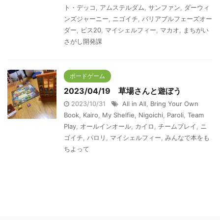
ト・デッコ
,
アムステルダム
,
サンファン
,
ダーウィ
ンズジャーニー
,
ニゴイチ
,
バリアブルフェーズオー
ダー
,
ビス20
,
マイシェルフィー
,
マカオ
,
まちがい
さがし開発課
ボードゲーム
2023/04/19 草場さんと遊ぼう
2023/10/31
All in All
,
Bring Your Own
Book
,
Kairo
,
My Shelfie
,
Nigoichi
,
Paroli
,
Team
Play
,
オールインオール
,
カイロ
,
チームプレイ
,
ニ
ゴイチ
,
パロリ
,
マイシェルフィー
,
みんなで本をも
ちよって