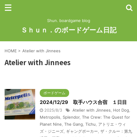
Shun. boardgame blog
Ｓｈｕｎ．のボードゲーム日記
HOME
>
Atelier with Jinnees
Atelier with Jinnees
ボードゲーム
2024/12/29 取手ハウス合宿 １日目
2025/8/3
Atelier with Jinnees
,
Hot Dog
,
Metropolis
,
Splendor
,
The Crew: The Quest for
Planet Nine
,
The Gang
,
Tichu
,
アトリエ・ウィ
ズ・ジニーズ
,
ギャングポーカー
,
ザ・クルー：第九