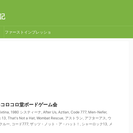
記
ファーストインプレッショ
ン
 新春コロコロ堂ボードゲーム会
ixtina
,
1980 システィーナ
,
After Us
,
Aztlan
,
Code 777
,
Men-Nefer
,
k 13
,
That's Not a Hat
,
Wombat Rescue
,
アストラン
,
アフターアス
,
ウ
クルー
,
コード777
,
ザッツ・ノット・ア・ハット！
,
シャーロック13
,
メ