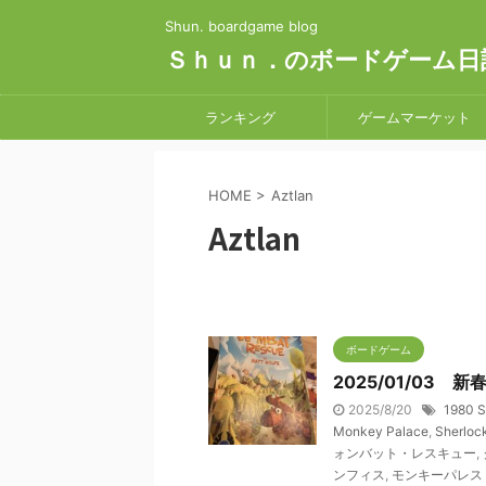
Shun. boardgame blog
Ｓｈｕｎ．のボードゲーム日
ランキング
ゲームマーケット
HOME
>
Aztlan
Aztlan
ボードゲーム
2025/01/03
2025/8/20
1980 S
Monkey Palace
,
Sherloc
ォンバット・レスキュー
,
ンフィス
,
モンキーパレス