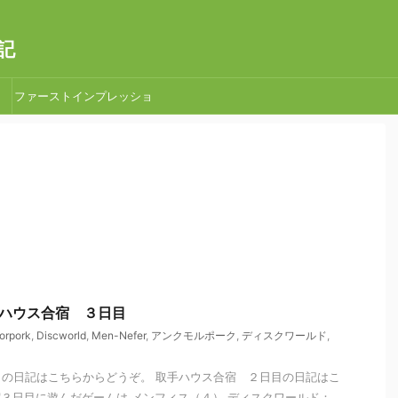
記
ファーストインプレッショ
ン
 取手ハウス合宿 ３日目
orpork
,
Discworld
,
Men-Nefer
,
アンクモルポーク
,
ディスクワールド
,
の日記はこちらからどうぞ。 取手ハウス合宿 ２日目の日記はこ
３日目に遊んだゲームは メンフィス（４） ディスクワールド：