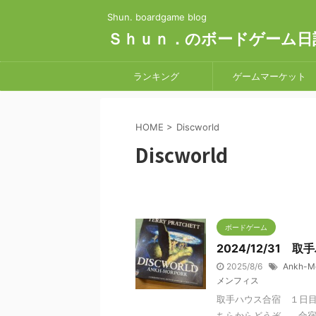
Shun. boardgame blog
Ｓｈｕｎ．のボードゲーム日
ランキング
ゲームマーケット
HOME
>
Discworld
Discworld
ボードゲーム
2024/12/31
2025/8/6
Ankh-M
メンフィス
取手ハウス合宿 １日目
ちらからどうぞ。 合宿