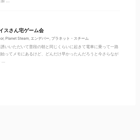
...
ヴァイスさん宅ゲーム会
or
,
Planet Steam
,
エンデバー
,
プラネット・スチーム
お誘いいただいて普段の朝と同じくらいに起きて電車に乗って一路
ト開始ってメモにあるけど、どんだけ早かったんだろうと今さらなが
..