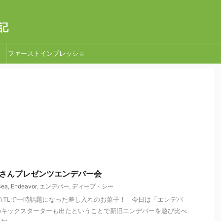
記
ファーストインプレッショ
ン
 ちとさんプレゼンツエンデバー会
Sea
,
Endeavor
,
エンデバー
,
ディープ・シー
頃TLで一時話題になった差し入れのお菓子！ 今日は「エンデバ
のキックスターターも出たということで新旧エンデバーを遊び比べ