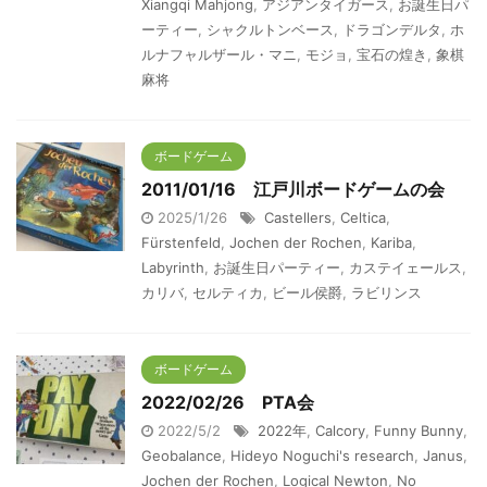
Xiangqi Mahjong
,
アジアンタイガース
,
お誕生日パ
ーティー
,
シャクルトンベース
,
ドラゴンデルタ
,
ホ
ルナフャルザール・マニ
,
モジョ
,
宝石の煌き
,
象棋
麻将
ボードゲーム
2011/01/16 江戸川ボードゲームの会
2025/1/26
Castellers
,
Celtica
,
Fürstenfeld
,
Jochen der Rochen
,
Kariba
,
Labyrinth
,
お誕生日パーティー
,
カステイェールス
,
カリバ
,
セルティカ
,
ビール侯爵
,
ラビリンス
ボードゲーム
2022/02/26 PTA会
2022/5/2
2022年
,
Calcory
,
Funny Bunny
,
Geobalance
,
Hideyo Noguchi's research
,
Janus
,
Jochen der Rochen
,
Logical Newton
,
No