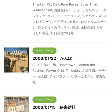
Thanks!
,
Pay Day
,
Rare Roses
,
Stray Thief
,
Wildwechsel
,
お誕生日パーティー
,
カルコリー
,
ゲ
シェンク
,
さいころニュータウン
,
ジオバランス
,
ス
トレイシーフ
,
ペイデイ
,
ヤヌス
,
ロジカルニュート
ン
,
ロッティ・カロッティ
,
獣道
,
王様の新しい街
,
珍しい薔薇
,
野口英世の研究
ボードゲーム
2006/01/22 かんぽ
2021/6/2
Boomtown
,
Jochen der
Rochen
,
Power Grid
,
Timbuktu
,
お誕生日パーティ
ー
,
かんぽ
,
ティンブクトゥ
,
ブームタウン
,
電力会
社
ボードゲーム
2006/01/15 秘密結社