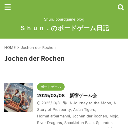
Shun. boardgame blog
Ｓｈｕｎ．のボードゲーム日記
HOME
>
Jochen der Rochen
Jochen der Rochen
ボードゲーム
2025/03/08 新宿ゲーム会
2025/10/8
A Journey to the Moon
,
A
Story of Prosperity
,
Asian Tigers
,
Hornafjarðarmanni
,
Jochen der Rochen
,
Mojo
,
River Dragons
,
Shackleton Base
,
Splendor
,