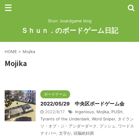
Shun. boardgame blog
Ｓｈｕｎ．のボードゲーム日記
HOME
>
Mojika
Mojika
ボードゲーム
2022/05/29 中央区ボードゲーム会
2022/8/17
Ingenious
,
Mojika
,
PUSH
,
Tyrants of the Underdark
,
Word Sniper
,
タイラン
ツ・オブ・ジ・アンダーダーク
,
プッシュ
,
ワードス
ナイパー
,
文字か
,
頭脳絶好調