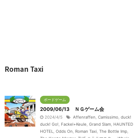
Roman Taxi
ボードゲーム
2009/06/13 ＮＧゲーム会
2024/4/5
Affenraffen
,
Camissimo
,
duck!
duck! Go!
,
Fackel+Keule
,
Grand Slam
,
HAUNTED
HOTEL
,
Odds On
,
Roman Taxi
,
The Bottle Imp
,