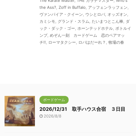
The Karate Master
,
THE カラテマスター
,
Who's
the Ass?
,
Zoff in Buffalo
,
アッフェンラッフェン
,
ヴァンパイア・クイーン
,
ウシとロバ
,
オッズオン
,
カミシモ
,
グランド・スラム
,
たいまつとこん棒
,
ダ
ック・ダック・ゴー
,
ホーンテッドホテル
,
ボトルイ
ンプ
,
めぞん一刻 カードゲーム 恋のペアマッ
チ!!
,
ローマタクシー
,
ロバはだーれ？
,
牧場の春
ボードゲーム
2026/12/31 取手ハウス合宿 ３日目
2026/8/8