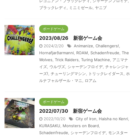
レゴニアン・ブラックレディ
,
シャーデンフロイデ
,
ブラックレディ
,
ミニミゼール
,
ヤニブ
ボードゲーム
2023/08/26 新宿ゲーム会
2024/2/20
Animanize
,
Challengers!
,
Hornafjarðarmanni
,
ROAM
,
Schadenfreude
,
The
Wolves
,
Trick Raiders
,
Turing Machine
,
アニマナ
イズ
,
ウルヴズ
,
シャーデンフロイデ
,
チャレンジャ
ーズ!
,
チューリングマシン
,
トリックレイダース
,
ホ
ルナフャルザール・マニ
,
ロアム
ボードゲーム
2022/07/30 新宿ゲーム会
2022/10/20
City of Iron
,
Haisha no Kenri
,
KURASAKU
,
Monsters on Board
,
Schadenfreude
,
シャーデンフロイデ
,
モンスター