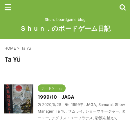
Shun. boardgame blog
Ｓｈｕｎ．のボードゲーム日記
HOME
>
Ta Yü
Ta Yü
ボードゲーム
1999/10 JAGA
2020/5/28
1999年
,
JAGA
,
Samurai
,
Show
Manager
,
Ta Yü
,
サムライ
,
ショーマネージャー
,
タ
ーユー
,
チグリス・ユーフラテス
,
砂漠を越えて