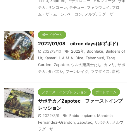
Tichu
,
Zapotec
,
アナクロニー
,
アルママータ
,
サポ
テカ
,
サンコーレ
,
テチュー
,
ファラウェイ
,
フロ
ム・ザ・ムーン
,
ベーコン
,
メルブ
,
ラグーザ
ボードゲーム
2022/01/08 citron days(ゆずボド)
2022/3/10
2022年
,
Boonlake
,
Builders of
Ur
,
Kamari
,
L.A.M.A. Dice
,
Tabannusi
,
Tang
Garden
,
Zapotec
,
ウルの建築士たち
,
カマリ
,
サポ
テカ
,
タバヌシ
,
ブーンレイク
,
ラマダイス
,
唐苑
ファーストインプレッション
ボードゲーム
サポテカ／Zapotec ファーストインプ
レッション
2022/3/9
Fabio Lopiano
,
Mandela
Fernandez-Grandon
,
Zapotec
,
サポテカ
,
メルブ
,
ラグーザ