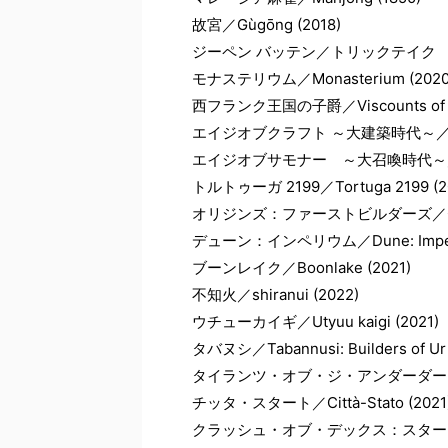
故宮／Gùgōng (2018)
ジーペン バッテン／トリックテイク
モナステリウム／Monasterium (2020
西フランク王国の子爵／Viscounts of the
エイジオブクラフト ～大建築時代～／Age of
エイジオブサモナー ～大召喚時代～／Age o
トルトゥーガ 2199／Tortuga 2199 (2
オリジンズ：ファーストビルダーズ／Origins: 
デューン：インペリウム／Dune: Imperi
ブーンレイク／Boonlake (2021)
不知火／shiranui (2022)
ウチューカイギ／Utyuu kaigi (2021)
タバヌシ／Tabannusi: Builders of Ur 
タイランツ・オブ・ジ・アンダーダーク／Tyrant
チッタ・スタート／Città-Stato (2021
クラッシュ・オブ・デックス：スターターキット／Cl