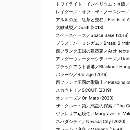
トワイライト・インペリウム：４版／Twilight I
レイダーズ・オブ・ザ・ノースシー／Raiders 
アルルの丘 紅茶と交易／Fields of Arle: 
支離滅裂／Dealt! (2018)
スペースベース／Space Base (2018)
ブラス：バーミンガム／Brass: Birming
西フランク王国の建築家／Architects of t
アンダーウォーターシティーズ／Underwate
ブラックアウト香港／Blackout: Hong K
バラージ／Barrage (2019)
西フランク王国の聖騎士／Paladins of the
スカウト！／SCOUT (2019)
オンマーズ／On Mars (2020)
ザ・クルー：第九惑星の探索／The Crew: The
ヴァレリア辺境伯／Margraves of Valer
ネバダシティ／Nevada City (2020)
マレーシア麻雀／Mahjong (1850)