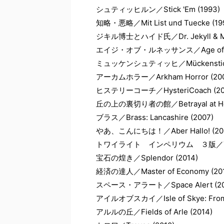
シュティッヒルン／Stick 'Em (1993)
知略・悪略／Mit List und Tuecke (19
ジキル博士とハイド氏／Dr. Jekyll & Mr.
エイジ・オブ・ルネッサンス／Age of Rena
ミュッケンシュティッヒ／Mückenstich 
アーカムホラー／Arkham Horror (200
ヒステリーコーチ／HysteriCoach (20
丘の上の裏切り者の館／Betrayal at House
ブラス／Brass: Lancashire (2007)
やあ、こんにちは！／Aber Hallo! (20
トワイライト インペリウム ３版／Twilight 
宝石の煌き／Splendor (2014)
経済の達人／Master of Economy (201
スペース・アラート／Space Alert (20
アイルオブスカイ／Isle of Skye: From Ch
アルルの丘／Fields of Arle (2014)