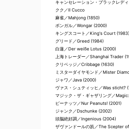
キャンセレーション・ブラックレディ／Cancell
クク／Il Cucco
麻雀／Mahjong (1850)
ボンガル／Wongar (2000)
キングスコート／King's Court (1983
グリード／Greed (1984)
白蓮／Der weiße Lotus (2000)
上海トレーダー／Shanghai Trader (1
クリベッジ／Cribbage (1630)
ミスターダイヤモンド／Mister Diamond
ジャワ／Java (2000)
ヴァス・シュティッヒ／Was sticht? (1
マジック・ザ・ギャザリング／Magic: The 
ピーナッツ／Nur Peanuts! (2001)
ジャンク／Dschunke (2002)
頭脳絶好調／Ingenious (2004)
ザヴァンドールの笏／The Scepter of Za