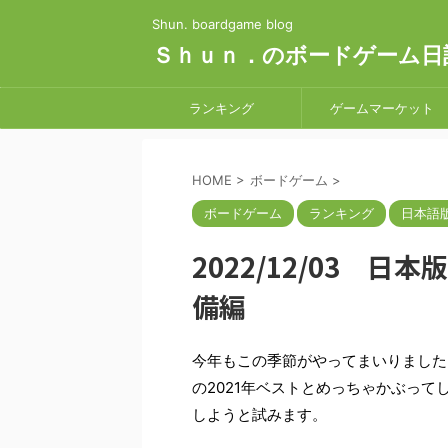
Shun. boardgame blog
Ｓｈｕｎ．のボードゲーム日
ランキング
ゲームマーケット
HOME
>
ボードゲーム
>
ボードゲーム
ランキング
日本語版 
2022/12/03 日本版 
備編
今年もこの季節がやってまいりました
の2021年ベストとめっちゃかぶって
しようと試みます。