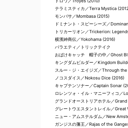
トロワ／Troyes (2010)
テラミスティカ／Terra Mystica (2012
モンバサ／Mombasa (2015)
ドミナント・スピーシーズ／Dominant Sp
トリカーリオン／Trickerion: Legends of
横濱紳商伝／Yokohama (2016)
バラエティ／トリックテイク
おばけキャッチ 帽子の中／Ghost Blitz: 
キングダムビルダー／Kingdom Builder 
スルー・ジ・エイジズ／Through the Ages: A
ノコスダイス／Nokosu Dice (2016)
キャプテンソナー／Captain Sonar (20
ロレンツォ・イル・マニーフィコ／Lorenzo i
グランドオーストリアホテル／Grand Austr
グレートウエスタントレイル／Great Weste
ニュー・アムステルダム／New Amsterd
ガンジスの藩王／Rajas of the Ganges 