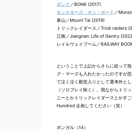
ボンク
／BONK (2017)
モンスターズ・オン・ボード
／Monste
泰山／Mount Tai (2019)
トリックレイダース／Trick raiders (2
江南／Jiangnan: Life of Gentry (2022
レイルウェイブーム／RAILWAY BOOM 
ということで上記からさらに絞って投
グ・マーズも入れたかったのですが恐
て泣く泣く殿堂入りとして選考外とし
（ソロプレイ除く）。我ながらトリッ
ニーとかトリックレイダースとかすごく
Hundred 企画してください（笑）
ボンガル（14）