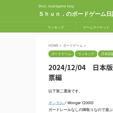
Shun. boardgame blog
Ｓｈｕｎ．のボードゲーム日
ランキング
ゲームマーケット
HOME
>
ボードゲーム
>
ボードゲーム
ランキング
日本語版 
2024/12/04 日本版 
票編
以下第二選抜です。
ボンガル
／Wongar (2000)
ガードレールなしの陣取りなので遊ぶ