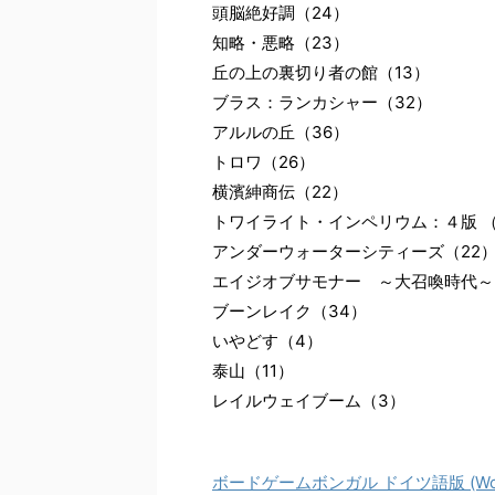
頭脳絶好調（24）
知略・悪略（23）
丘の上の裏切り者の館（13）
ブラス：ランカシャー（32）
アルルの丘（36）
トロワ（26）
横濱紳商伝（22）
トワイライト・インペリウム：４版 （
アンダーウォーターシティーズ（22
エイジオブサモナー ～大召喚時代～
ブーンレイク（34）
いやどす（4）
泰山（11）
レイルウェイブーム（3）
ボードゲームボンガル ドイツ語版 (Won