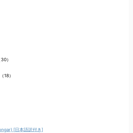
30）
）
（18）
gar) [日本語訳付き]