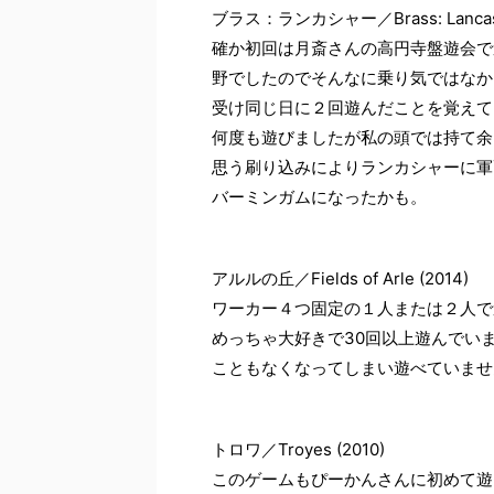
ブラス：ランカシャー／Brass: Lancash
確か初回は月斎さんの高円寺盤遊会で
野でしたのでそんなに乗り気ではなか
受け同じ日に２回遊んだことを覚えて
何度も遊びましたが私の頭では持て余
思う刷り込みによりランカシャーに軍
バーミンガムになったかも。
アルルの丘／Fields of Arle (2014)
ワーカー４つ固定の１人または２人で
めっちゃ大好きで30回以上遊んでい
こともなくなってしまい遊べていませ
トロワ／Troyes (2010)
このゲームもぴーかんさんに初めて遊