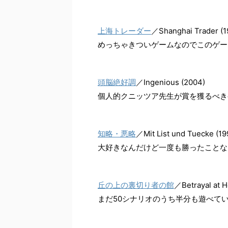
上海トレーダー
／Shanghai Trader (1
めっちゃきついゲームなのでこのゲー
頭脳絶好調
／Ingenious (2004)
個人的クニッツア先生が賞を獲るべき
知略・悪略
／Mit List und Tuecke (19
大好きなんだけど一度も勝ったことな
丘の上の裏切り者の館
／Betrayal at H
まだ50シナリオのうち半分も遊べて