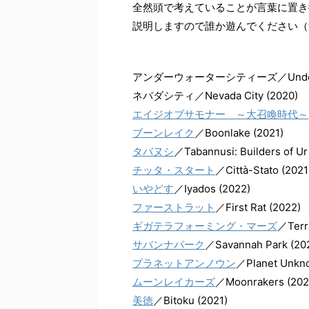
全然頭で考えていることが言葉に置き
説明しますので誰か遊んでください（
アンダーウォーターシティーズ／Underwate
ネバダシティ／Nevada City (2020)
エイジオブサモナー ～大召喚時代～
ブーンレイク
／Boonlake (2021)
タバヌシ
／Tabannusi: Builders of Ur
チッタ・スタート
／Città-Stato (2021
いやどす
／Iyados (2022)
ファーストラット
／First Rat (2022)
ギガテラフォーミング・マーズ
／Terr
サバンナパーク
／Savannah Park (20
プラネットアンノウン
／Planet Unkn
ムーンレイカーズ
／Moonrakers (202
美徳
／Bitoku (2021)