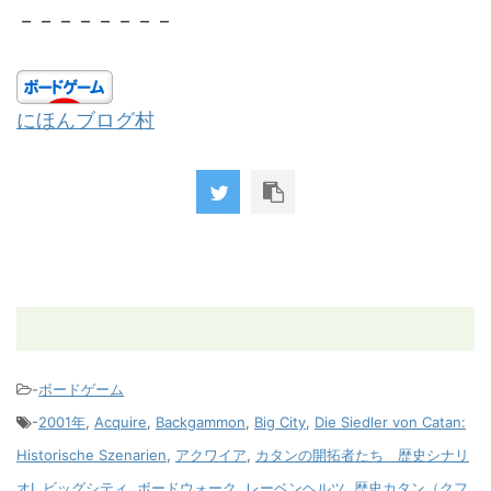
－－－－－－－－
にほんブログ村
-
ボードゲーム
-
2001年
,
Acquire
,
Backgammon
,
Big City
,
Die Siedler von Catan:
Historische Szenarien
,
アクワイア
,
カタンの開拓者たち 歴史シナリ
オⅠ
,
ビッグシティ
,
ボードウォーク
,
レーベンヘルツ
,
歴史カタン（クフ