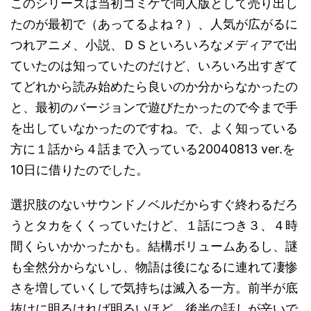
このシリーズは当初コミケで同人版として売り出し
たのが最初で（あってるよね？）、人気が広がるに
つれアニメ、小説、ＤＳといろいろなメディアで出
ていたのは知っていたのだけど、いろいろ出すぎて
てどれから読み始めたら良いのか分からなかったの
と、最初のバージョンで遊びたかったので今まで手
を出していなかったのですね。で、よく知っている
方に１話から４話まで入っている20040813 ver.を
10日に借りたのでした。
選択肢のないサウンドノベルだからすぐ終わるだろ
うとタカをくくっていたけど、１話につき３、４時
間くらいかかったかも。結構ボリュームあるし、謎
も全然分からないし、物語は後になるに連れて凄惨
さを増していくしで気持ちは滅入る一方。前半が底
抜けに明るければ明るいほど、後半の話しが辛いで