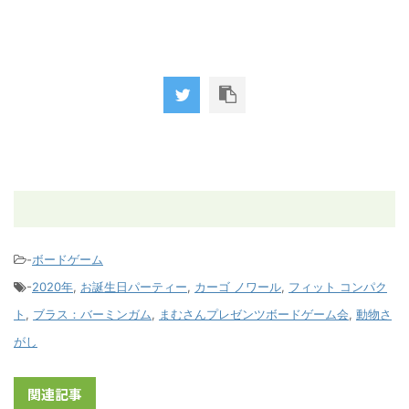
-
ボードゲーム
-
2020年
,
お誕生日パーティー
,
カーゴ ノワール
,
フィット コンパク
ト
,
ブラス：バーミンガム
,
まむさんプレゼンツボードゲーム会
,
動物さ
がし
関連記事