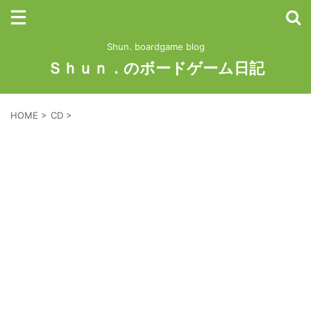
Shun. boardgame blog
Ｓｈｕｎ．のボードゲーム日記
HOME
>
CD
>