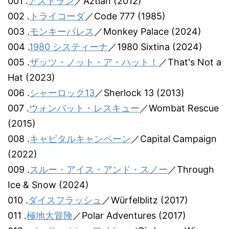
001 .
アストラン
／Aztlán (2012)
002 .
トライコーダ
／Code 777 (1985)
003 .
モンキーパレス
／Monkey Palace (2024)
004 .
1980 システィーナ
／1980 Sixtina (2024)
005 .
ザッツ・ノット・ア・ハット！
／That's Not a
Hat (2023)
006 .
シャーロック13
／Sherlock 13 (2013)
007 .
ウォンバット・レスキュー
／Wombat Rescue
(2015)
008 .
キャピタルキャンペーン
／Capital Campaign
(2022)
009 .
スルー・アイス・アンド・スノー
／Through
Ice & Snow (2024)
010 .
ダイスフラッシュ
／Würfelblitz (2017)
011 .
極地大冒険
／Polar Adventures (2017)