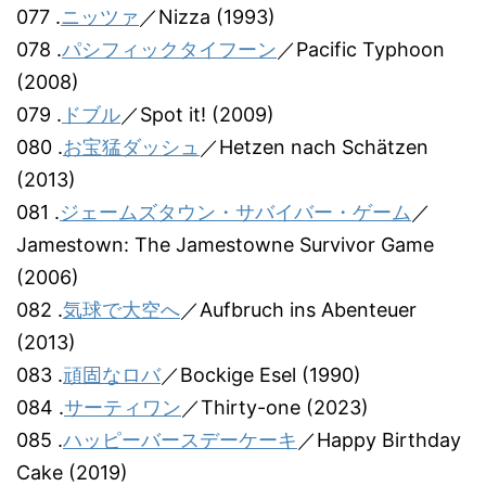
077 .
ニッツァ
／Nizza (1993)
078 .
パシフィックタイフーン
／Pacific Typhoon
(2008)
079 .
ドブル
／Spot it! (2009)
080 .
お宝猛ダッシュ
／Hetzen nach Schätzen
(2013)
081 .
ジェームズタウン・サバイバー・ゲーム
／
Jamestown: The Jamestowne Survivor Game
(2006)
082 .
気球で大空へ
／Aufbruch ins Abenteuer
(2013)
083 .
頑固なロバ
／Bockige Esel (1990)
084 .
サーティワン
／Thirty-one (2023)
085 .
ハッピーバースデーケーキ
／Happy Birthday
Cake (2019)