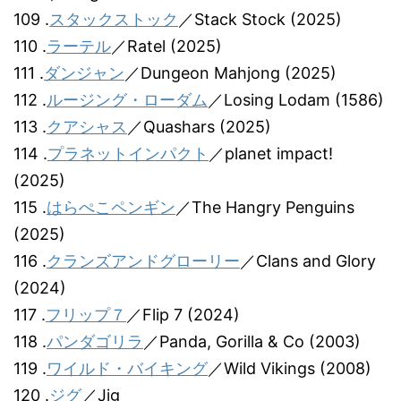
109 .
スタックストック
／Stack Stock (2025)
110 .
ラーテル
／Ratel (2025)
111 .
ダンジャン
／Dungeon Mahjong (2025)
112 .
ルージング・ローダム
／Losing Lodam (1586)
113 .
クアシャス
／Quashars (2025)
114 .
プラネットインパクト
／planet impact!
(2025)
115 .
はらぺこペンギン
／The Hangry Penguins
(2025)
116 .
クランズアンドグローリー
／Clans and Glory
(2024)
117 .
フリップ７
／Flip 7 (2024)
118 .
パンダゴリラ
／Panda, Gorilla & Co (2003)
119 .
ワイルド・バイキング
／Wild Vikings (2008)
120 .
ジグ
／Jig