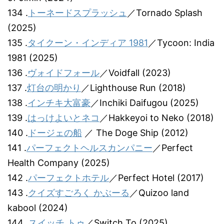
134 .
トーネードスプラッシュ
／Tornado Splash
(2025)
135 .
タイクーン・インディア 1981
／Tycoon: India
1981 (2025)
136 .
ヴォイドフォール
／Voidfall (2023)
137 .
灯台の明かり
／Lighthouse Run (2018)
138 .
インチキ大富豪
／Inchiki Daifugou (2025)
139 .
はっけよいとネコ
／Hakkeyoi to Neko (2018)
140 .
ドージェの船
／ The Doge Ship (2012)
141 .
パーフェクトヘルスカンパニー
／Perfect
Health Company (2025)
142 .
パーフェクトホテル
／Perfect Hotel (2017)
143 .
クイズすごろく かぶーる
／Quizoo land
kabool (2024)
144 .
スイッチ トゥ
／Switch To (2025)