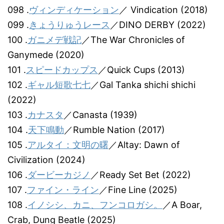
098 .
ヴィンディケーション
／ Vindication (2018)
099 .
きょうりゅうレース
／DINO DERBY (2022)
100 .
ガニメデ戦記
／The War Chronicles of
Ganymede (2020)
101 .
スピードカップス
／Quick Cups (2013)
102 .
ギャル短歌七七
／Gal Tanka shichi shichi
(2022)
103 .
カナスタ
／Canasta (1939)
104 .
天下鳴動
／Rumble Nation (2017)
105 .
アルタイ：文明の曙
／Altay: Dawn of
Civilization (2024)
106 .
ダービーカジノ
／Ready Set Bet (2022)
107 .
ファイン・ライン
／Fine Line (2025)
108 .
イノシシ、カニ、フンコロガシ。
／A Boar,
Crab, Dung Beatle (2025)