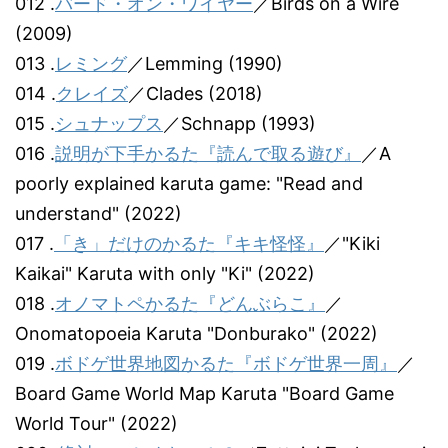
012 .
バード・オン・ワイヤー
／Birds on a Wire
(2009)
013 .
レミング
／Lemming (1990)
014 .
クレイズ
／Clades (2018)
015 .
シュナップス
／Schnapp (1993)
016 .
説明が下手かるた『読んで取る遊び』
／A
poorly explained karuta game: "Read and
understand" (2022)
017 .
「き」だけのかるた『キキ怪怪』
／"Kiki
Kaikai" Karuta with only "Ki" (2022)
018 .
オノマトペかるた『どんぶらこ』
／
Onomatopoeia Karuta "Donburako" (2022)
019 .
ボドゲ世界地図かるた『ボドゲ世界一周』
／
Board Game World Map Karuta "Board Game
World Tour" (2022)