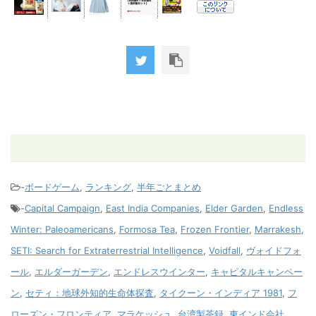
-
ボードゲーム
,
ランキング
,
半年ごとまとめ
-
Capital Campaign
,
East India Companies
,
Elder Garden
,
Endless
Winter: Paleoamericans
,
Formosa Tea
,
Frozen Frontier
,
Marrakesh
,
SETI: Search for Extraterrestrial Intelligence
,
Voidfall
,
ヴォイドフォ
ール
,
エルダーガーデン
,
エンドレスウインター
,
キャピタルキャンペー
ン
,
セティ：地球外知的生命体探査
,
タイクーン・インディア 1981
,
フ
ローズン・フロンティア
,
マラケッシュ
,
台湾製茶録
,
東インド会社