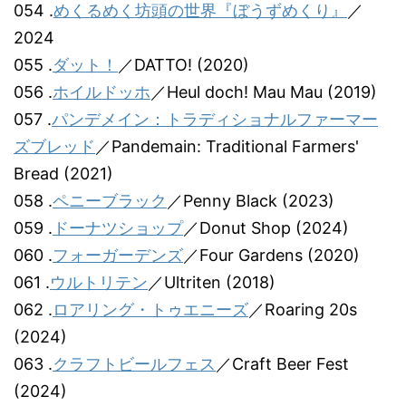
054 .
めくるめく坊頭の世界『ぼうずめくり』
／
2024
055 .
ダット！
／DATTO! (2020)
056 .
ホイルドッホ
／Heul doch! Mau Mau (2019)
057 .
パンデメイン：トラディショナルファーマー
ズブレッド
／Pandemain: Traditional Farmers'
Bread (2021)
058 .
ペニーブラック
／Penny Black (2023)
059 .
ドーナツショップ
／Donut Shop (2024)
060 .
フォーガーデンズ
／Four Gardens (2020)
061 .
ウルトリテン
／Ultriten (2018)
062 .
ロアリング・トゥエニーズ
／Roaring 20s
(2024)
063 .
クラフトビールフェス
／Craft Beer Fest
(2024)