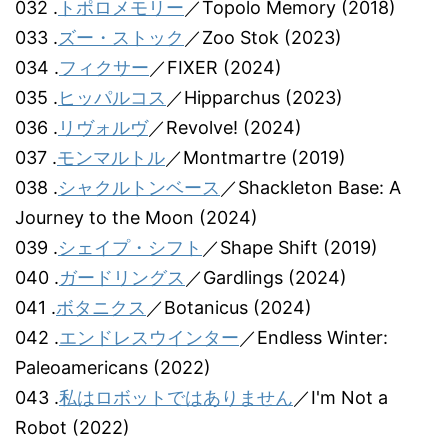
032 .
トポロメモリー
／Topolo Memory (2018)
033 .
ズー・ストック
／Zoo Stok (2023)
034 .
フィクサー
／FIXER (2024)
035 .
ヒッパルコス
／Hipparchus (2023)
036 .
リヴォルヴ
／Revolve! (2024)
037 .
モンマルトル
／Montmartre (2019)
038 .
シャクルトンベース
／Shackleton Base: A
Journey to the Moon (2024)
039 .
シェイプ・シフト
／Shape Shift (2019)
040 .
ガードリングス
／Gardlings (2024)
041 .
ボタニクス
／Botanicus (2024)
042 .
エンドレスウインター
／Endless Winter:
Paleoamericans (2022)
043 .
私はロボットではありません
／I'm Not a
Robot (2022)