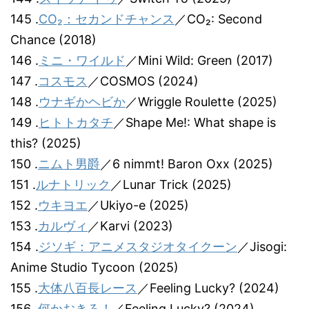
145 .
CO₂：セカンドチャンス
／CO₂: Second
Chance (2018)
146 .
ミニ・ワイルド
／Mini Wild: Green (2017)
147 .
コスモス
／COSMOS (2024)
148 .
ウナギかヘビか
／Wriggle Roulette (2025)
149 .
ヒトトカタチ
／Shape Me!: What shape is
this? (2025)
150 .
ニムト男爵
／6 nimmt! Baron Oxx (2025)
151 .
ルナトリック
／Lunar Trick (2025)
152 .
ウキヨエ
／Ukiyo-e (2025)
153 .
カルヴィ
／Karvi (2023)
154 .
ジソギ：アニメスタジオタイクーン
／Jisogi:
Anime Studio Tycoon (2025)
155 .
大体八百長レース
／Feeling Lucky? (2024)
156 .
何かおきろ！
／Feeling Lucky? (2024)