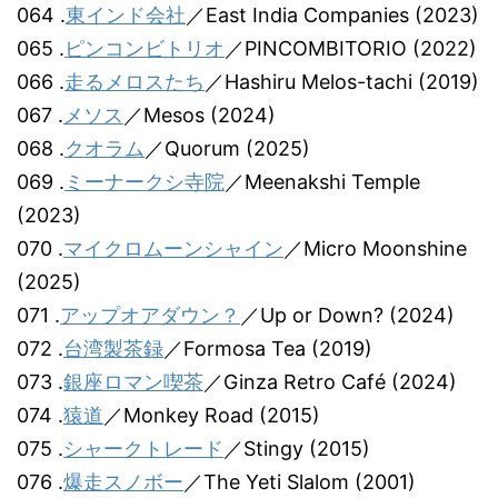
064 .
東インド会社
／East India Companies (2023)
065 .
ピンコンビトリオ
／PINCOMBITORIO (2022)
066 .
走るメロスたち
／Hashiru Melos-tachi (2019)
067 .
メソス
／Mesos (2024)
068 .
クオラム
／Quorum (2025)
069 .
ミーナークシ寺院
／Meenakshi Temple
(2023)
070 .
マイクロムーンシャイン
／Micro Moonshine
(2025)
071 .
アップオアダウン？
／Up or Down? (2024)
072 .
台湾製茶録
／Formosa Tea (2019)
073 .
銀座ロマン喫茶
／Ginza Retro Café (2024)
074 .
猿道
／Monkey Road (2015)
075 .
シャークトレード
／Stingy (2015)
076 .
爆走スノボー
／The Yeti Slalom (2001)