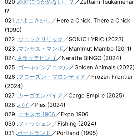
020 .
絶対につかめない！？
／Zettaini Tsukamenai
!?
021 .
ひよこさがし
／Here a Chick, There a Chick
(1990)
022 .
ソニックリリック
／SONIC LYRIC (2023)
023 .
マンモス・マンボ
／Mammut Mambo (2011)
024.
ネラッテビンゴ
／Neratte BINGO (2024)
025 .
ゴールデンアニマル
／Golden Animals (2022)
026 .
フローズン・フロンティア
／Frozen Frontier
(2024)
027 .
カーゴエンパイア
／Cargo Empire (2025)
028 .
パイ
／Pies (2024)
029 .
エキスポ 1906
／Expo 1906
030 .
フィッシェン
／Fishing (2024)
031 .
ポートランド
／Portland (1995)