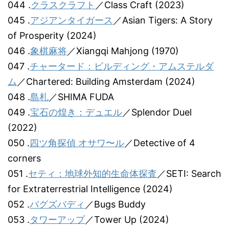
044 .
クラスクラフト
／Class Craft (2023)
045 .
アジアンタイガース
／Asian Tigers: A Story
of Prosperity (2024)
046 .
象棋麻将
／Xiangqi Mahjong (1970)
047 .
チャータード：ビルディング・アムステルダ
ム
／Chartered: Building Amsterdam (2024)
048 .
島札
／SHIMA FUDA
049 .
宝石の煌き：デュエル
／Splendor Duel
(2022)
050 .
四ツ角探偵 オサワ〜ル
／Detective of 4
corners
051 .
セティ：地球外知的生命体探査
／SETI: Search
for Extraterrestrial Intelligence (2024)
052 .
バグズバディ
／Bugs Buddy
053 .
タワーアップ
／Tower Up (2024)