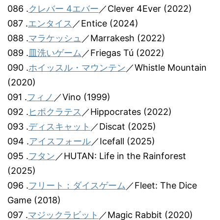
086 .
クレバー 4エバー
／Clever 4Ever (2022)
087 .
エンタイス
／Entice (2024)
088 .
マラケッシュ
／Marrakesh (2022)
089 .
皿洗いゲーム
／Friegas Tú (2022)
090 .
ホイッスル・マウンテン
／Whistle Mountain
(2020)
091 .
フィノ
／Vino (1999)
092 .
ヒポクラテス
／Hippocrates (2022)
093 .
ディスキャット
／Discat (2025)
094 .
アイスフォール
／Icefall (2025)
095 .
フタン
／HUTAN: Life in the Rainforest
(2025)
096 .
フリート：ダイスゲーム
／Fleet: The Dice
Game (2018)
097 .
マジックラビット
／Magic Rabbit (2020)