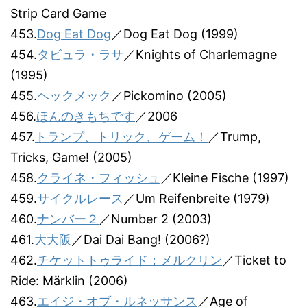
Strip Card Game
453.
Dog Eat Dog
／Dog Eat Dog (1999)
454.
タビュラ・ラサ
／Knights of Charlemagne
(1995)
455.
ヘックメック
／Pickomino (2005)
456.
ほんのきもちです
／2006
457.
トランプ、トリック、ゲーム！
／Trump,
Tricks, Game! (2005)
458.
クライネ・フィッシュ
／Kleine Fische (1997)
459.
サイクルレース
／Um Reifenbreite (1979)
460.
ナンバー２
／Number 2 (2003)
461.
大大阪
／Dai Dai Bang! (2006?)
462.
チケットトゥライド：メルクリン
／Ticket to
Ride: Märklin (2006)
463.
エイジ・オブ・ルネッサンス
／Age of