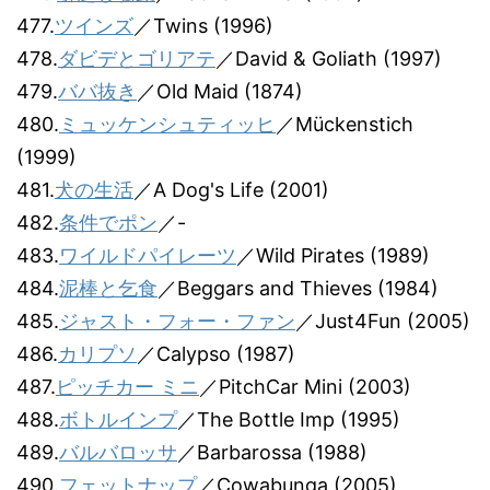
477.
ツインズ
／Twins (1996)
478.
ダビデとゴリアテ
／David & Goliath (1997)
479.
ババ抜き
／Old Maid (1874)
480.
ミュッケンシュティッヒ
／Mückenstich
(1999)
481.
犬の生活
／A Dog's Life (2001)
482.
条件でポン
／-
483.
ワイルドパイレーツ
／Wild Pirates (1989)
484.
泥棒と乞食
／Beggars and Thieves (1984)
485.
ジャスト・フォー・ファン
／Just4Fun (2005)
486.
カリプソ
／Calypso (1987)
487.
ピッチカー ミニ
／PitchCar Mini (2003)
488.
ボトルインプ
／The Bottle Imp (1995)
489.
バルバロッサ
／Barbarossa (1988)
490.
フェットナップ
／Cowabunga (2005)