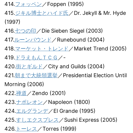
414.
フォッペン
／Foppen (1995)
415.
ジキル博士とハイド氏
／Dr. Jekyll & Mr. Hyde
(1997)
416.
七つの印
／Die Sieben Siegel (2003)
417.
ルーンバウンド
／Runebound (2004)
418.
マーケット・トレンド
／Market Trend (2005)
419.
ドラえもんＴＣＧ
／-
420.
街とギルド
／City and Guilds (2004)
421.
朝まで大統領選挙
／Presidential Election Until
Morning (2006)
422.
禅道
／Zendo (2001)
423.
ナポレオン
／Napoleon (1800)
424.
エルグランデ
／El Grande (1995)
425.
すしエクスプレス
／Sushi Express (2005)
426.
トーレス
／Torres (1999)