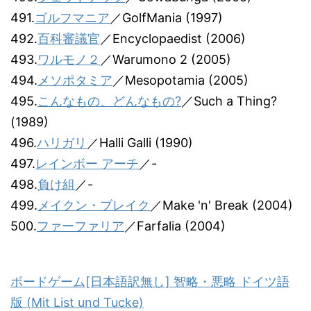
491.
ゴルフマニア
／GolfMania (1997)
492.
百科審議官
／Encyclopaedist (2006)
493.
ワルモノ２
／Warumono 2 (2005)
494.
メソポタミア
／Mesopotamia (2005)
495.
こんなもの、どんなもの?
／Such a Thing?
(1989)
496.
ハリガリ
／Halli Galli (1990)
497.
レインボー アーチ
／-
498.
負け組
／-
499.
メイクン・ブレイク
／Make 'n' Break (2004)
500.
ファーファリア
／Farfalia (2004)
ボードゲーム[日本語訳無し] 智略・悪略 ドイツ語
版 (Mit List und Tucke)