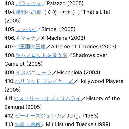
403.
パラッツォ
／Palazzo (2005)
404.
勝利への道
（くそったれ）／That's Life!
(2005)
405.
シンペイ
／Simpei (2005)
406.
Ｘマキナ
／X-Machina (2003)
407.
七王国の玉座
／A Game of Thrones (2003)
408.
キャメロットを覆う影
／Shadows over
Camelot (2005)
409.
イスパニョーラ
／Hispaniola (2004)
410.
ハリウッド プレイヤーズ
／Hollywood Players
(2005)
411.
ヒストリー・オブ・サムライ
／History of the
Samurai (2005)
412.
ピーキーズジェンガ
／Jenga (1983)
413.
知略・悪略
／Mit List und Tuecke (1999)