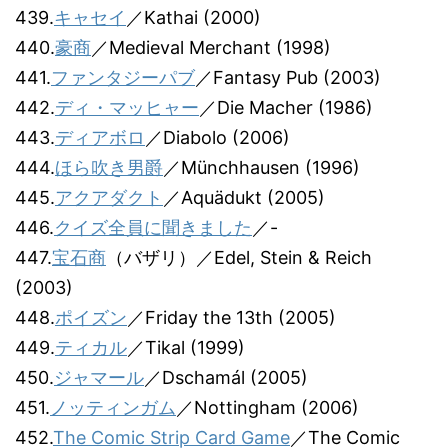
439.
キャセイ
／Kathai (2000)
440.
豪商
／Medieval Merchant (1998)
441.
ファンタジーパブ
／Fantasy Pub (2003)
442.
ディ・マッヒャー
／Die Macher (1986)
443.
ディアボロ
／Diabolo (2006)
444.
ほら吹き男爵
／Münchhausen (1996)
445.
アクアダクト
／Aquädukt (2005)
446.
クイズ全員に聞きました
／-
447.
宝石商
（バザリ）／Edel, Stein & Reich
(2003)
448.
ポイズン
／Friday the 13th (2005)
449.
ティカル
／Tikal (1999)
450.
ジャマール
／Dschamál (2005)
451.
ノッティンガム
／Nottingham (2006)
452.
The Comic Strip Card Game
／The Comic