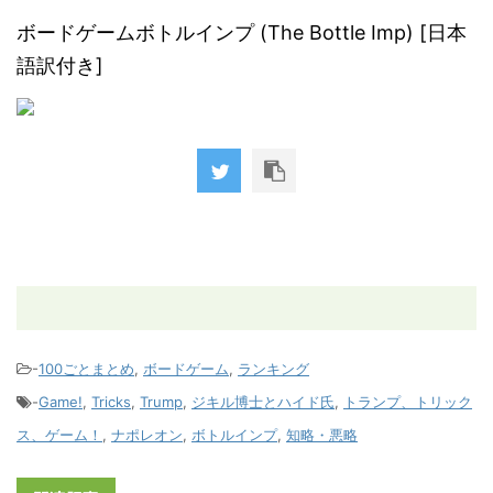
ボードゲームボトルインプ (The Bottle Imp) [日本
語訳付き]
-
100ごとまとめ
,
ボードゲーム
,
ランキング
-
Game!
,
Tricks
,
Trump
,
ジキル博士とハイド氏
,
トランプ、トリック
ス、ゲーム！
,
ナポレオン
,
ボトルインプ
,
知略・悪略