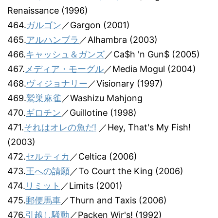
Renaissance (1996)
464.
ガルゴン
／Gargon (2001)
465.
アルハンブラ
／Alhambra (2003)
466.
キャッシュ＆ガンズ
／Ca$h 'n Gun$ (2005)
467.
メディア・モーグル
／Media Mogul (2004)
468.
ヴィジョナリー
／Visionary (1997)
469.
鷲巣麻雀
／Washizu Mahjong
470.
ギロチン
／Guillotine (1998)
471.
それはオレの魚だ!
／Hey, That's My Fish!
(2003)
472.
セルティカ
／Celtica (2006)
473.
王への請願
／To Court the King (2006)
474.
リミット
／Limits (2001)
475.
郵便馬車
／Thurn and Taxis (2006)
476.
引越し騒動
／Packen Wir's! (1992)