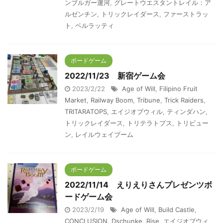
ンブルガー運河
,
グレートウエスタントレイル：ア
ルゼンチン
,
トリックレイダース
,
ファーストラッ
ト
,
ベルラッティ
ボードゲーム
2022/11/23 新宿ゲーム会
2023/2/22
Age of Will
,
Filipino Fruit
Market
,
Railway Boom
,
Tribune
,
Trick Raiders
,
TRITARATOPS
,
エイジオブウィル
,
ティンダハン
,
トリックレイダース
,
トリテラトプス
,
トリビュー
ン
,
レイルウェイブーム
ボードゲーム
2022/11/14 えりえりさんプレゼンツボ
ードゲーム会
2023/2/19
Age of Will
,
Build Castle
,
CONCLUSION
,
Dschunke
,
Rise
,
エイジオブウィ